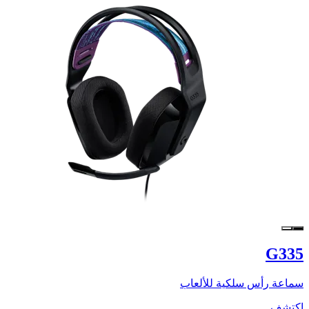
G335
سماعة رأس سلكية للألعاب
اكتشف