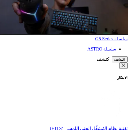
سلسلة G5 Series
سلسلة ASTRO
اكتشف
اكتشف
الابتكار
تقنية نظام المُشغِّل الحثي اللمسي (HITS)