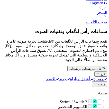
Logitech G
المتجر
صوت الألعاب
سماعات رأس للألعاب وتقنيات الصوت
تقدم سماعات الرأس للألعاب من Logitech®‎ تجربة صوتية غامرة،
واتصالًا صوتيًا فائق الوضوح، وإمكانية تخصيص معادل الصوت (EQ)،
مع دعم اختياري للصوت المحيطي 7.1. تسوق سماعات الرأس
اللاسلكية والسلكية التي تمنحك تجربة صوتية مميزة، وإدراكًا مكانيًا
محسنًا، واتصالًا عالي الجودة.
كل المرشحات
مرشحات
فرز
مميزة
أفضل مباراة
جديد
الاسم
منصة
منصة
Switch / Switch 2
‫الكمبيوتر الشخصي‬