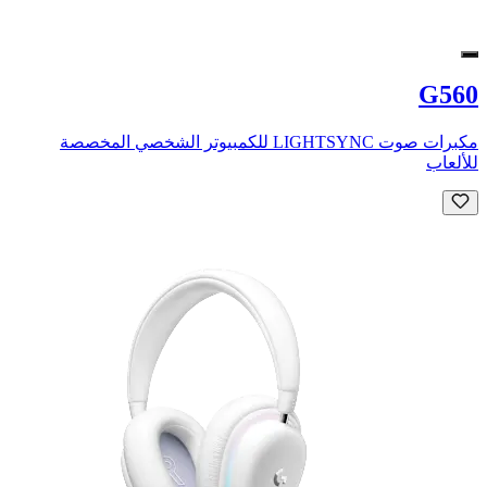
G560
مكبرات صوت LIGHTSYNC للكمبيوتر الشخصي المخصصة
للألعاب