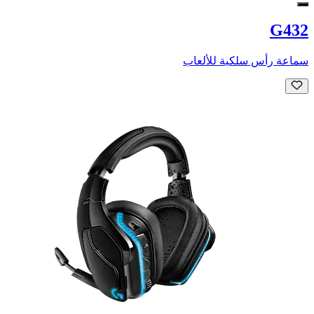
G432
سماعة رأس سلكية للألعاب