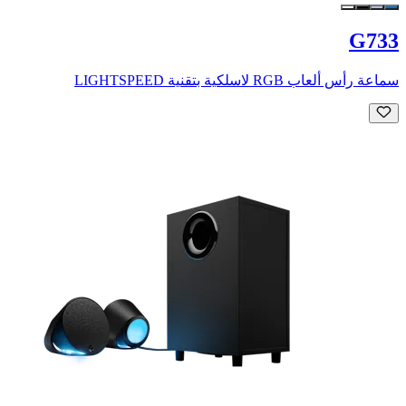
G733
سماعة رأس ألعاب RGB لاسلكية بتقنية LIGHTSPEED