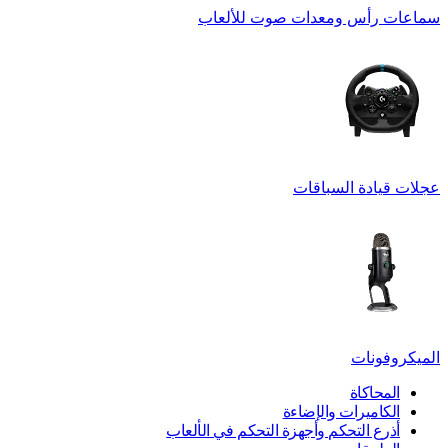
سماعات رأس ومعدات صوت للألعاب
عجلات قيادة السباقات
الميكروفونات
المحاكاة
الكاميرات والإضاءة
أذرع التحكم وأجهزة التحكم في الألعاب