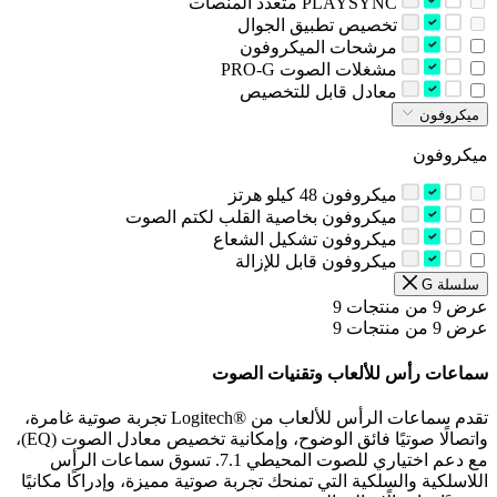
‫PLAYSYNC متعدد المنصات‬
‫تخصيص تطبيق الجوال‬
‫مرشحات الميكروفون‬
‫مشغلات الصوت PRO-G‬
‫معادل قابل للتخصيص‬
ميكروفون
ميكروفون
‫ميكروفون 48 كيلو هرتز‬
‫ميكروفون بخاصية القلب لكتم الصوت‬
‫ميكروفون تشكيل الشعاع‬
‫ميكروفون قابل للإزالة‬
‫سلسلة G‬
عرض 9 من منتجات 9
عرض 9 من منتجات 9
سماعات رأس للألعاب وتقنيات الصوت
تقدم سماعات الرأس للألعاب من Logitech®‎ تجربة صوتية غامرة،
واتصالًا صوتيًا فائق الوضوح، وإمكانية تخصيص معادل الصوت (EQ)،
مع دعم اختياري للصوت المحيطي 7.1. تسوق سماعات الرأس
اللاسلكية والسلكية التي تمنحك تجربة صوتية مميزة، وإدراكًا مكانيًا