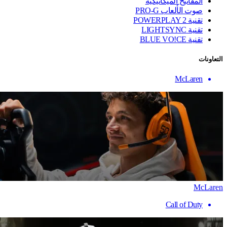
المفاتيح الميكانيكية
صوت الألعاب PRO-G
تقنية ‏POWERPLAY 2
تقنية LIGHTSYNC
تقنية BLUE VO!CE
التعاونات
McLaren
McLaren
Call of Duty