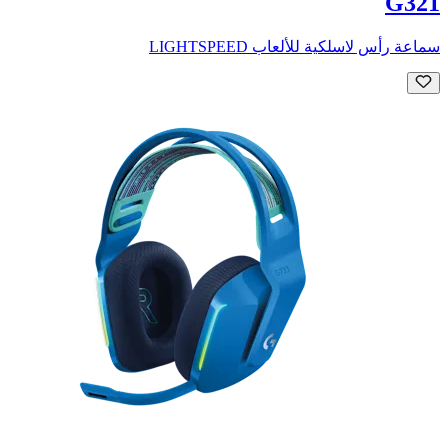
G321
سماعة رأس لاسلكية للألعاب LIGHTSPEED