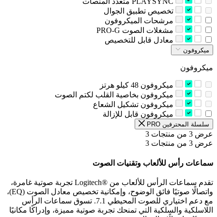
‫PLAYSYNC متعدد المنصات‬
‫تخصيص تطبيق الجوال‬
‫مرشحات الميكروفون‬
‫مشغلات الصوت PRO-G‬
‫معادل قابل للتخصيص‬
ميكروفون
ميكروفون
‫ميكروفون 48 كيلو هرتز‬
‫ميكروفون بخاصية القلب لكتم الصوت‬
‫ميكروفون تشكيل الشعاع‬
‫ميكروفون قابل للإزالة‬
‫سلسلة المحترفين‬ PRO
عرض 3 من منتجات 3
عرض 3 من منتجات 3
سماعات رأس للألعاب وتقنيات الصوت
تقدم سماعات الرأس للألعاب من Logitech®‎ تجربة صوتية غامرة،
واتصالًا صوتيًا فائق الوضوح، وإمكانية تخصيص معادل الصوت (EQ)،
مع دعم اختياري للصوت المحيطي 7.1. تسوق سماعات الرأس
اللاسلكية والسلكية التي تمنحك تجربة صوتية مميزة، وإدراكًا مكانيًا