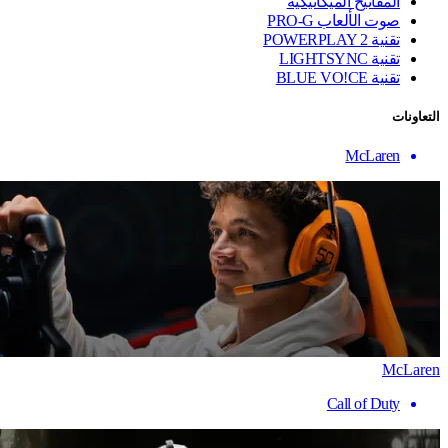
المفاتيح الميكانيكية
صوت الألعاب PRO-G
تقنية ‏POWERPLAY 2
تقنية LIGHTSYNC
تقنية BLUE VO!CE
التعاونات
McLaren
McLaren
Call of Duty