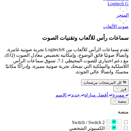
Logitech G
المتجر
صوت الألعاب
سماعات رأس للألعاب وتقنيات الصوت
تقدم سماعات الرأس للألعاب من Logitech®‎ تجربة صوتية غامرة،
واتصالًا صوتيًا فائق الوضوح، وإمكانية تخصيص معادل الصوت (EQ)،
مع دعم اختياري للصوت المحيطي 7.1. تسوق سماعات الرأس
اللاسلكية والسلكية التي تمنحك تجربة صوتية مميزة، وإدراكًا مكانيًا
محسنًا، واتصالًا عالي الجودة.
كل المرشحات
مرشحات
فرز
مميزة
أفضل مباراة
جديد
الاسم
منصة
منصة
Switch / Switch 2
‫الكمبيوتر الشخصي‬