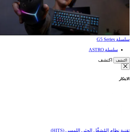
سلسلة G5 Series
سلسلة ASTRO
اكتشف
اكتشف
الابتكار
تقنية نظام المُشغِّل الحثي اللمسي (HITS)