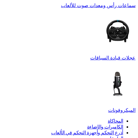
سماعات رأس ومعدات صوت للألعاب
عجلات قيادة السباقات
الميكروفونات
المحاكاة
الكاميرات والإضاءة
أذرع التحكم وأجهزة التحكم في الألعاب