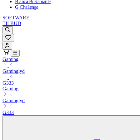
Bianca Bustamante
G Challenge
SOFTWARE
TILBUD
Gaming
Gaminglyd
G333
Gaming
Gaminglyd
G333