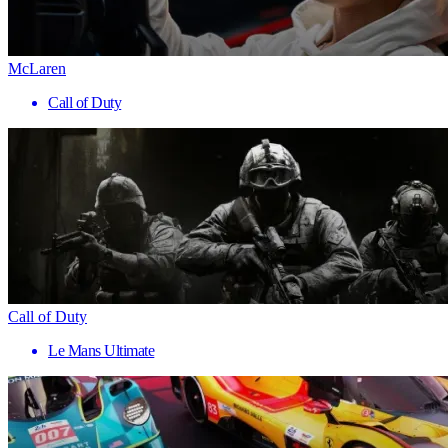
McLaren
Call of Duty
Call of Duty
Le Mans Ultimate