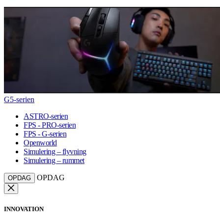
G5-serien
ASTRO-serien
FPS - PRO-serien
FPS - G-serien
Openworld
Simulering – flyvning
Simulering – rummet
OPDAG
OPDAG
INNOVATION