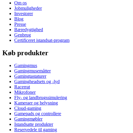
Om os
Jobmuligheder
Investorer
Blog
Presse
Bæredygtighed
Genbrug
Certificeret istandsat-program
Køb produkter
Gamingmus
Gamingmusemåtter
Gamingtastaturer
Gamingheadsets og -lyd
Racerrat
Mikrofoner
Fly- og landbrugssimulering
Kameraer og belysning
Cloud-gaming
Gamepads og controllere
Gamingmøbler
Istandsatte produkter
Reservedele til gaming