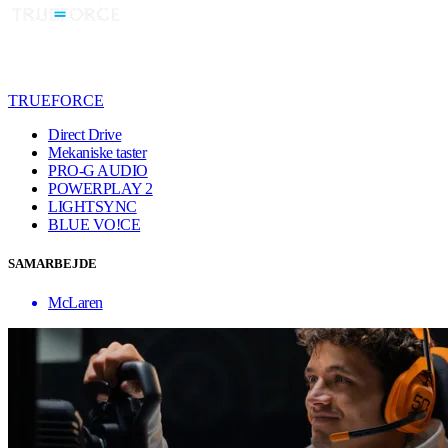
TRUEFORCE
Direct Drive
Mekaniske taster
PRO-G AUDIO
POWERPLAY 2
LIGHTSYNC
BLUE VO!CE
SAMARBEJDE
McLaren