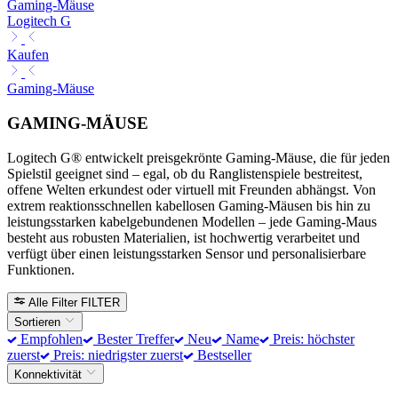
Gaming-Mäuse
Logitech G
Kaufen
Gaming-Mäuse
GAMING-MÄUSE
Logitech G® entwickelt preisgekrönte Gaming-Mäuse, die für jeden
Spielstil geeignet sind – egal, ob du Ranglistenspiele bestreitest,
offene Welten erkundest oder virtuell mit Freunden abhängst. Von
extrem reaktionsschnellen kabellosen Gaming-Mäusen bis hin zu
leistungsstarken kabelgebundenen Modellen – jede Gaming-Maus
besteht aus robusten Materialien, ist hochwertig verarbeitet und
verfügt über einen leistungsstarken Sensor und personalisierbare
Funktionen.
Alle Filter
FILTER
Sortieren
Empfohlen
Bester Treffer
Neu
Name
Preis: höchster
zuerst
Preis: niedrigster zuerst
Bestseller
Konnektivität