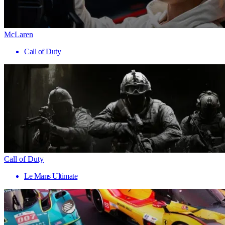
McLaren
Call of Duty
Call of Duty
Le Mans Ultimate