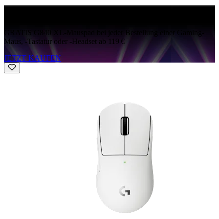
GRATIS G840
GRATIS G840 XL-Mauspad bei jeder Bestellung einer Gaming-
Maus, -Tastatur oder -Headset ab 119 €
JETZT KAUFEN