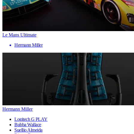
Le Mans Ultimate
Hermann Miller
Hermann Miller
Logitech G PLAY
Bubba Wallace
Suellio Almeida