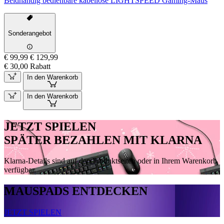
Beidhändig bedienbare kabellose LIGHTSPEED Gaming-Maus
Sonderangebot
€ 99,99
€ 129,99
€ 30,00 Rabatt
In den Warenkorb
In den Warenkorb
JETZT SPIELEN
SPÄTER BEZAHLEN MIT KLARNA
Klarna-Details sind auf den Produktseiten oder in Ihrem Warenkorb
verfügbar.
MAUSPADS ENTDECKEN
JETZT SPIELEN