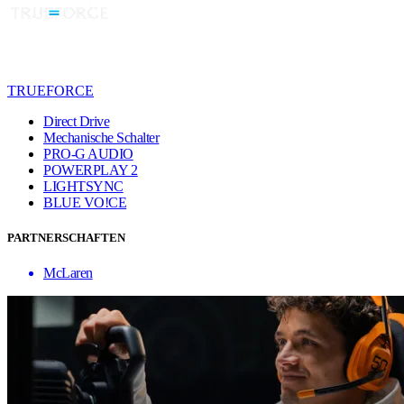
TRUEFORCE
Direct Drive
Mechanische Schalter
PRO-G AUDIO
POWERPLAY 2
LIGHTSYNC
BLUE VO!CE
PARTNERSCHAFTEN
McLaren