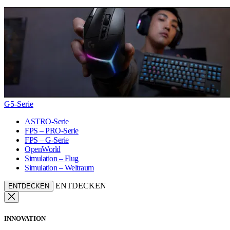
G5-Serie
ASTRO-Serie
FPS – PRO-Serie
FPS – G-Serie
OpenWorld
Simulation – Flug
Simulation – Weltraum
ENTDECKEN
ENTDECKEN
INNOVATION