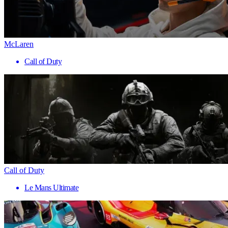
McLaren
Call of Duty
Call of Duty
Le Mans Ultimate