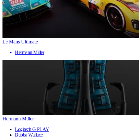
Le Mans Ultimate
Hermann Miller
Hermann Miller
Logitech G PLAY
Bubba Wallace