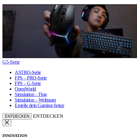
G5-Serie
ASTRO-Serie
FPS – PRO-Serie
FPS – G-Serie
OpenWorld
Simulation – Flug
Simulation – Weltraum
Erstelle dein Gaming-Setup
ENTDECKEN
ENTDECKEN
INNOVATION