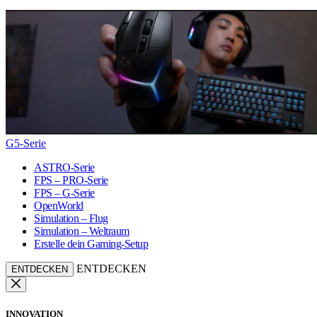
G5-Serie
ASTRO-Serie
FPS – PRO-Serie
FPS – G-Serie
OpenWorld
Simulation – Flug
Simulation – Weltraum
Erstelle dein Gaming-Setup
ENTDECKEN
ENTDECKEN
INNOVATION