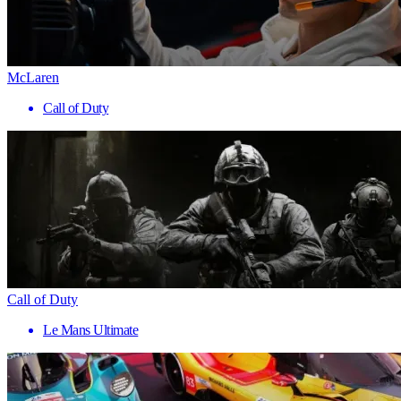
McLaren
Call of Duty
Call of Duty
Le Mans Ultimate