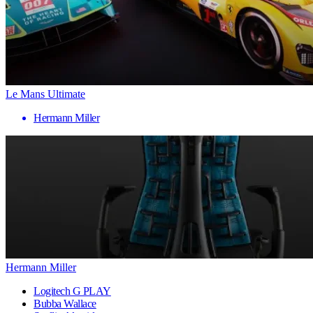
Le Mans Ultimate
Hermann Miller
Hermann Miller
Logitech G PLAY
Bubba Wallace