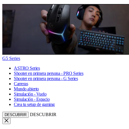
G5 Series
ASTRO Series
Shooter en primera persona - PRO Series
Shooter en primera persona - G Series
Carreras
Mundo abierto
Simulación - Vuelo
Simulación - Espacio
Crea tu setup de gaming
DESCUBRIR
DESCUBRIR