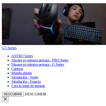
G5 Series
ASTRO Series
Shooter en primera persona - PRO Series
Shooter en primera persona - G Series
Carreras
Mundo abierto
Simulación - Vuelo
Simulación - Espacio
Crea tu setup de gaming
DESCUBRIR
DESCUBRIR