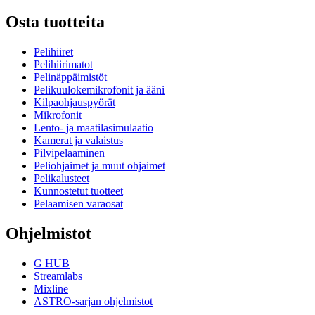
Osta tuotteita
Pelihiiret
Pelihiirimatot
Pelinäppäimistöt
Pelikuulokemikrofonit ja ääni
Kilpaohjauspyörät
Mikrofonit
Lento- ja maatilasimulaatio
Kamerat ja valaistus
Pilvipelaaminen
Peliohjaimet ja muut ohjaimet
Pelikalusteet
Kunnostetut tuotteet
Pelaamisen varaosat
Ohjelmistot
G HUB
Streamlabs
Mixline
ASTRO-sarjan ohjelmistot