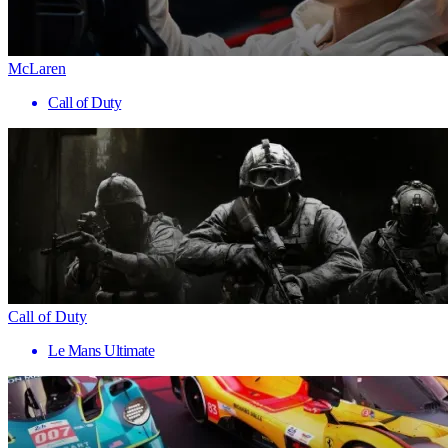
McLaren
Call of Duty
Call of Duty
Le Mans Ultimate