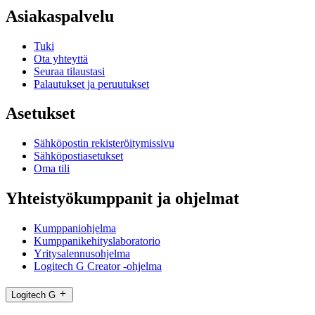
Asiakaspalvelu
Tuki
Ota yhteyttä
Seuraa tilaustasi
Palautukset ja peruutukset
Asetukset
Sähköpostin rekisteröitymissivu
Sähköpostiasetukset
Oma tili
Yhteistyökumppanit ja ohjelmat
Kumppaniohjelma
Kumppanikehityslaboratorio
Yritysalennusohjelma
Logitech G Creator -ohjelma
Logitech G