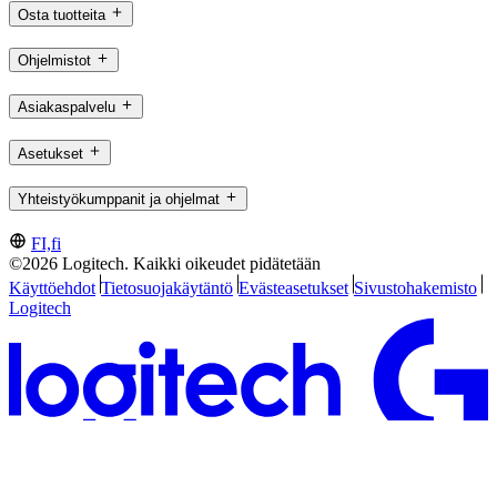
Osta tuotteita
Ohjelmistot
Asiakaspalvelu
Asetukset
Yhteistyökumppanit ja ohjelmat
FI,fi
©2026 Logitech. Kaikki oikeudet pidätetään
Käyttöehdot
Tietosuojakäytäntö
Evästeasetukset
Sivustohakemisto
Logitech