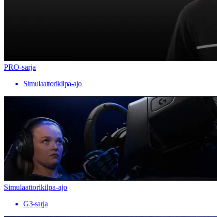
PRO-sarja
Simulaattorikilpa-ajo
Simulaattorikilpa-ajo
G3-sarja