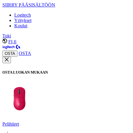
SIIRRY PÄÄSISÄLTÖÖN
Logitech
Yritykset
Koulut
Tuki
FI,fi
OSTA
OSTA
OSTA LUOKAN MUKAAN
Pelihiiret