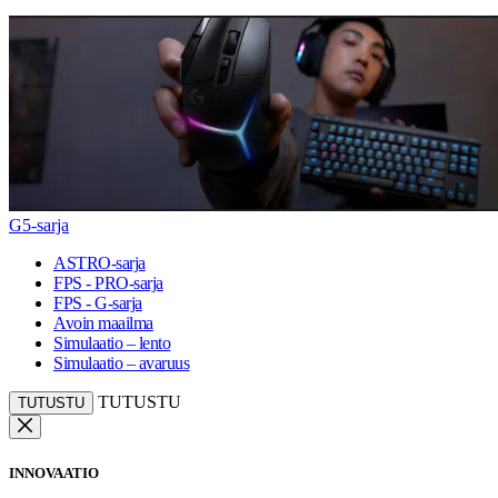
G5-sarja
ASTRO-sarja
FPS - PRO-sarja
FPS - G-sarja
Avoin maailma
Simulaatio – lento
Simulaatio – avaruus
TUTUSTU
TUTUSTU
INNOVAATIO