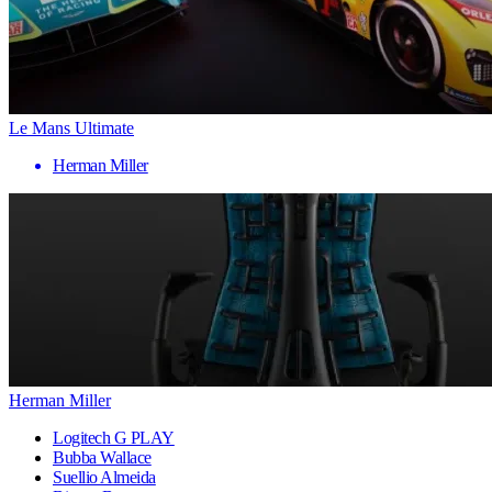
Le Mans Ultimate
Herman Miller
Herman Miller
Logitech G PLAY
Bubba Wallace
Suellio Almeida