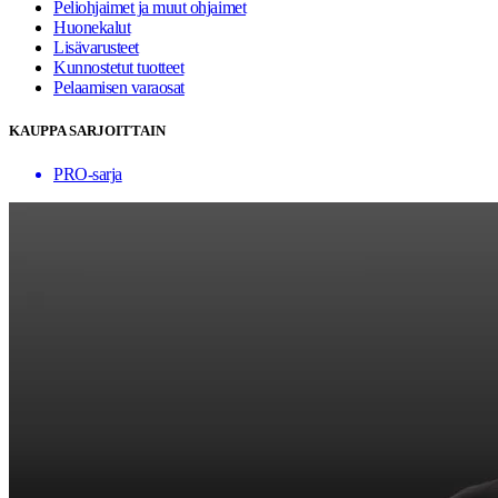
Peliohjaimet ja muut ohjaimet
Huonekalut
Lisävarusteet
Kunnostetut tuotteet
Pelaamisen varaosat
KAUPPA SARJOITTAIN
PRO-sarja