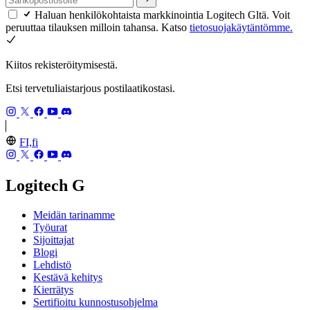
Haluan henkilökohtaista markkinointia Logitech Gltä. Voit
peruuttaa tilauksen milloin tahansa. Katso
tietosuojakäytäntömme.
Kiitos rekisteröitymisestä.
Etsi tervetuliaistarjous postilaatikostasi.
FI,fi
Logitech G
Meidän tarinamme
Työurat
Sijoittajat
Blogi
Lehdistö
Kestävä kehitys
Kierrätys
Sertifioitu kunnostusohjelma