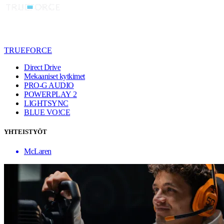
TRUEFORCE
Direct Drive
Mekaaniset kytkimet
PRO-G AUDIO
POWERPLAY 2
LIGHTSYNC
BLUE VO!CE
YHTEISTYÖT
McLaren