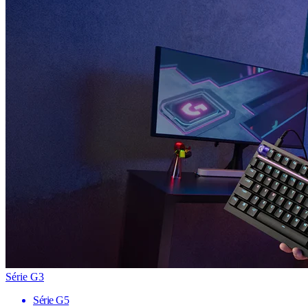
Série G3
Série G5