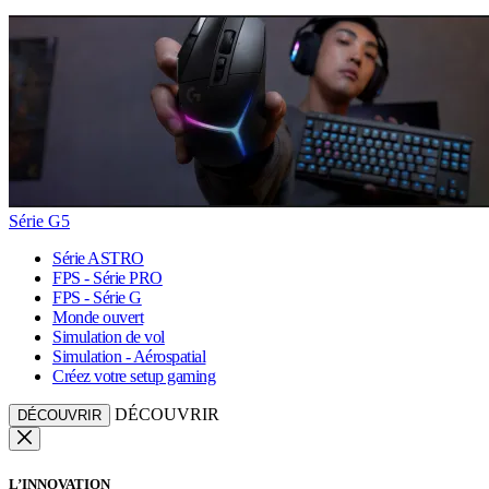
Série G5
Série ASTRO
FPS - Série PRO
FPS - Série G
Monde ouvert
Simulation de vol
Simulation - Aérospatial
Créez votre setup gaming
DÉCOUVRIR
DÉCOUVRIR
L’INNOVATION