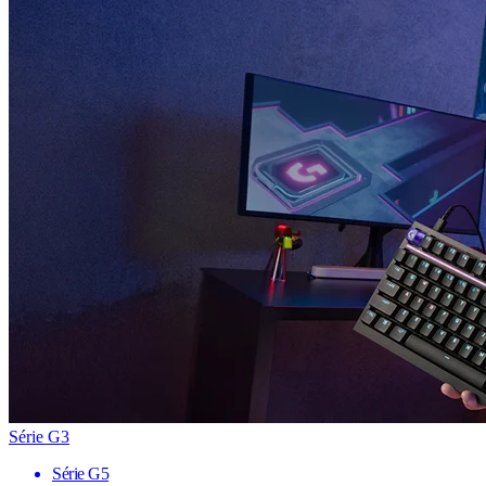
Série G3
Série G5