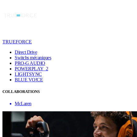
TRUEFORCE
Direct Drive
Switchs mécaniques
PRO-G AUDIO
POWERPLAY 2
LIGHTSYNC
BLUE VO!CE
COLLABORATIONS
McLaren