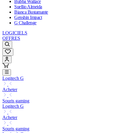
Bubba Wallace
Suellio Almeida
Bianca Bustamante
Genshin Impact
G Challenge
LOGICIELS
OFFRES
Logitech G
Acheter
Souris gaming
Logitech G
Acheter
Souris gaming