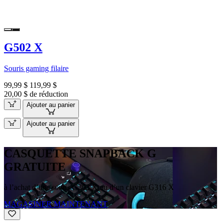
G502 X
Souris gaming filaire
99,99 $
119,99 $
20,00 $ de réduction
Ajouter au panier
Ajouter au panier
CASQUETTE SNAPBACK G
GRATUITE
à l’achat d’une souris G305 X ou d’un clavier G316 X
MAGASINER MAINTENANT