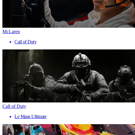
McLaren
Call of Duty
Call of Duty
Le Mans Ultimate