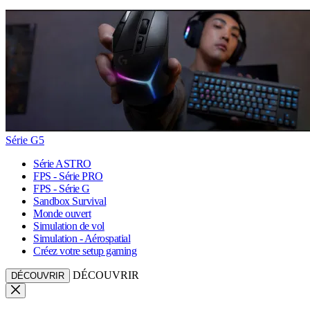
Série G5
Série ASTRO
FPS - Série PRO
FPS - Série G
Sandbox Survival
Monde ouvert
Simulation de vol
Simulation - Aérospatial
Créez votre setup gaming
DÉCOUVRIR
DÉCOUVRIR