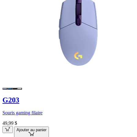
G203
Souris gaming filaire
49,99 $
Ajouter au panier