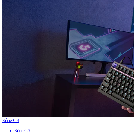
Série G3
Série G5