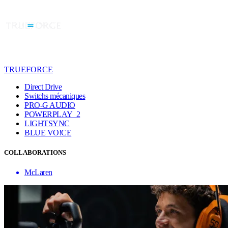
TRUEFORCE
Direct Drive
Switchs mécaniques
PRO-G AUDIO
POWERPLAY 2
LIGHTSYNC
BLUE VO!CE
COLLABORATIONS
McLaren