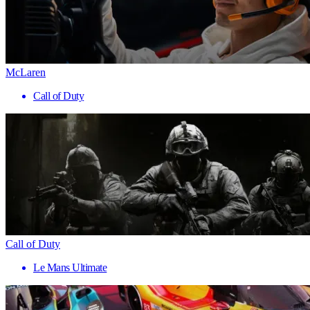
McLaren
Call of Duty
Call of Duty
Le Mans Ultimate