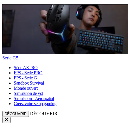
Série G5
Série ASTRO
FPS - Série PRO
FPS - Série G
Sandbox Survival
Monde ouvert
Simulation de vol
Simulation - Aérospatial
Créez votre setup gaming
DÉCOUVRIR
DÉCOUVRIR