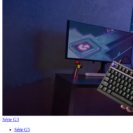
Série G3
Série G5