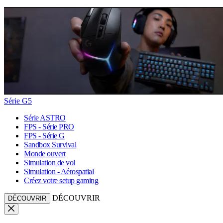
Série G5
Série ASTRO
FPS - Série PRO
FPS - Série G
Sandbox Survival
Monde ouvert
Simulation de vol
Simulation - Aérospatial
Créez votre setup gaming
DÉCOUVRIR
DÉCOUVRIR