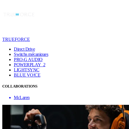
TRUEFORCE
Direct Drive
Switchs mécaniques
PRO-G AUDIO
POWERPLAY 2
LIGHTSYNC
BLUE VO!CE
COLLABORATIONS
McLaren