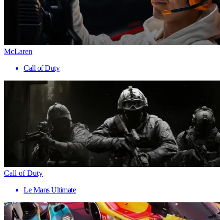
McLaren
Call of Duty
Call of Duty
Le Mans Ultimate