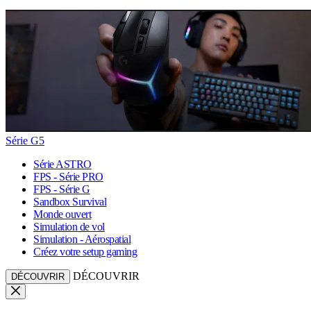
Série G5
Série ASTRO
FPS - Série PRO
FPS - Série G
Sandbox Survival
Monde ouvert
Simulation de vol
Simulation - Aérospatial
Créez votre setup gaming
DÉCOUVRIR
DÉCOUVRIR