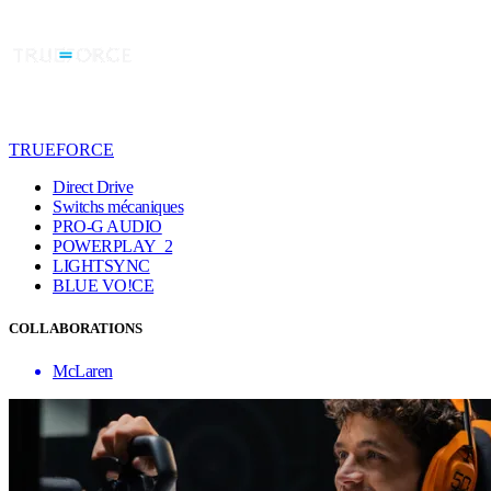
TRUEFORCE
Direct Drive
Switchs mécaniques
PRO-G AUDIO
POWERPLAY 2
LIGHTSYNC
BLUE VO!CE
COLLABORATIONS
McLaren