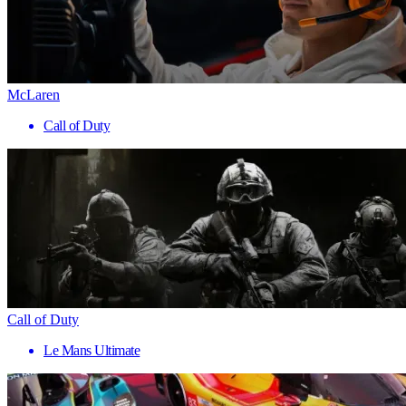
McLaren
Call of Duty
Call of Duty
Le Mans Ultimate