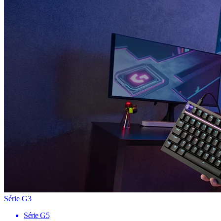
Série G3
Série G5