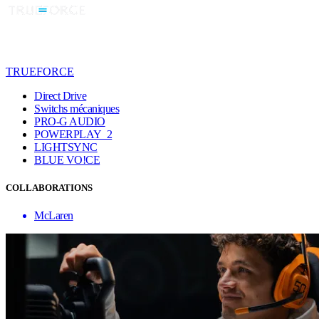
TRUEFORCE
Direct Drive
Switchs mécaniques
PRO-G AUDIO
POWERPLAY 2
LIGHTSYNC
BLUE VO!CE
COLLABORATIONS
McLaren