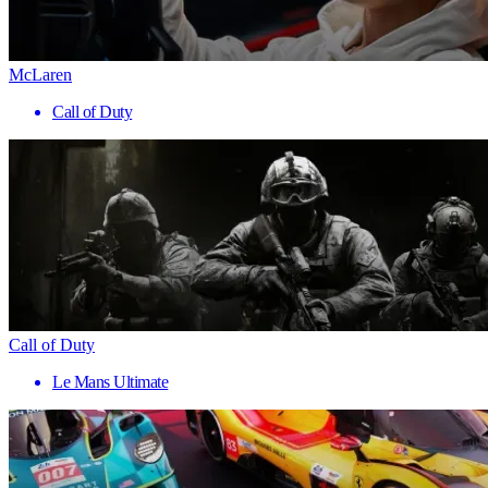
McLaren
Call of Duty
Call of Duty
Le Mans Ultimate