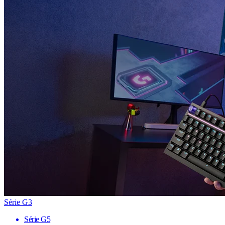
Série G3
Série G5