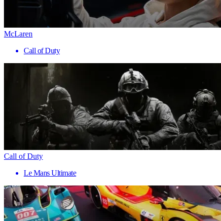
McLaren
Call of Duty
Call of Duty
Le Mans Ultimate