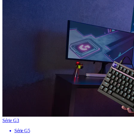
Série G3
Série G5