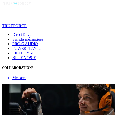
TRUEFORCE
Direct Drive
Switchs mécaniques
PRO-G AUDIO
POWERPLAY 2
LIGHTSYNC
BLUE VO!CE
COLLABORATIONS
McLaren