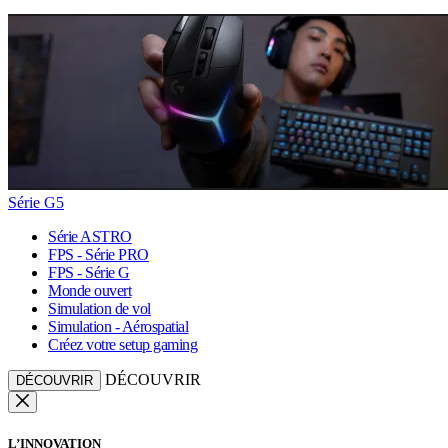
Série G5
Série ASTRO
FPS - Série PRO
FPS - Série G
Monde ouvert
Simulation de vol
Simulation - Aérospatial
Créez votre setup gaming
DÉCOUVRIR
DÉCOUVRIR
L’INNOVATION