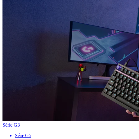
Série G3
Série G5