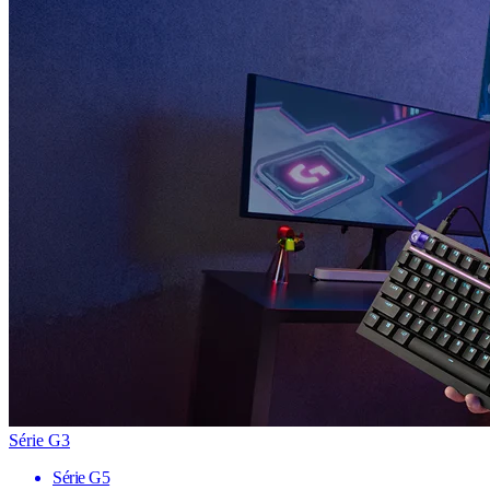
Série G3
Série G5