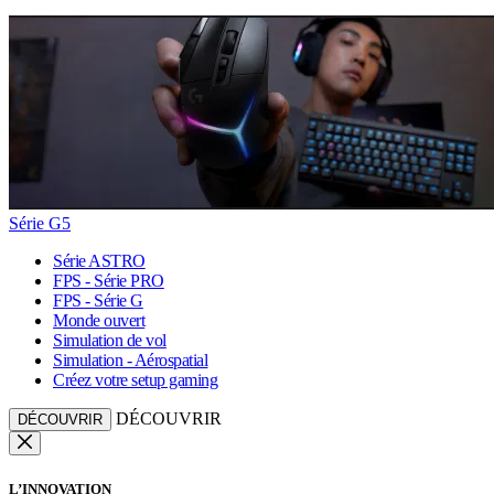
Série G5
Série ASTRO
FPS - Série PRO
FPS - Série G
Monde ouvert
Simulation de vol
Simulation - Aérospatial
Créez votre setup gaming
DÉCOUVRIR
DÉCOUVRIR
L’INNOVATION