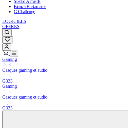
Suellio Almeida
Bianca Bustamante
G Challenge
LOGICIELS
OFFRES
Gaming
Casques gaming et audio
G333
Gaming
Casques gaming et audio
G333