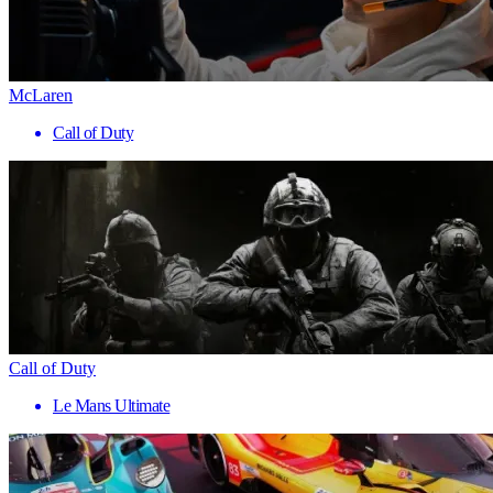
McLaren
Call of Duty
Call of Duty
Le Mans Ultimate