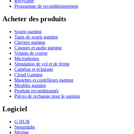
Recyclage
Programme de reconditionnement
Acheter des produits
Souris gaming
Tapis de souris gaming
Claviers gaming
Casques et audio gaming
Volants de course
Microphones
Simulation de vol et de ferme
Caméras et éclairage
Cloud Gaming
Manettes et contrôleurs gaming
Meubles gaming
Produits reconditionnés
Pièces de rechange pour le gaming
Logiciel
G HUB
Streamlabs
Mixline