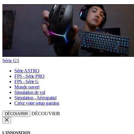
Série G5
Série ASTRO
FPS - Série PRO
FPS - Série G
Monde ouvert
Simulation de vol
Simulation - Aérospatial
Créez votre setup gaming
DÉCOUVRIR
DÉCOUVRIR
L’INNOVATION