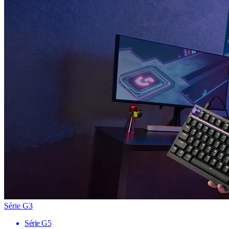
Série G3
Série G5