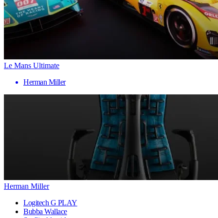
Le Mans Ultimate
Herman Miller
Herman Miller
Logitech G PLAY
Bubba Wallace