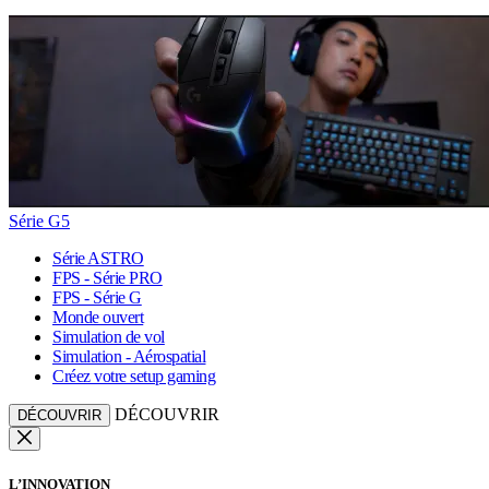
Série G5
Série ASTRO
FPS - Série PRO
FPS - Série G
Monde ouvert
Simulation de vol
Simulation - Aérospatial
Créez votre setup gaming
DÉCOUVRIR
DÉCOUVRIR
L’INNOVATION