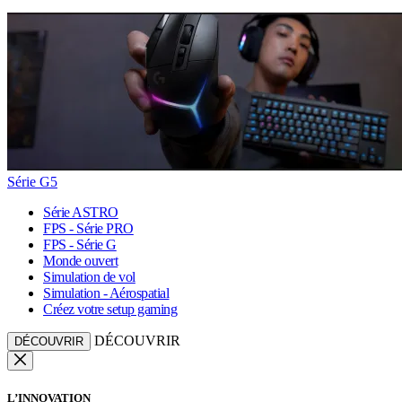
Série G5
Série ASTRO
FPS - Série PRO
FPS - Série G
Monde ouvert
Simulation de vol
Simulation - Aérospatial
Créez votre setup gaming
DÉCOUVRIR
DÉCOUVRIR
L’INNOVATION