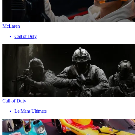
McLaren
Call of Duty
Call of Duty
Le Mans Ultimate