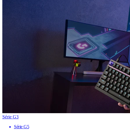
Série G3
Série G5