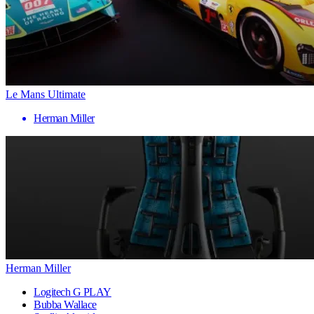
Le Mans Ultimate
Herman Miller
Herman Miller
Logitech G PLAY
Bubba Wallace