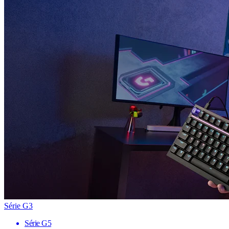
Série G3
Série G5