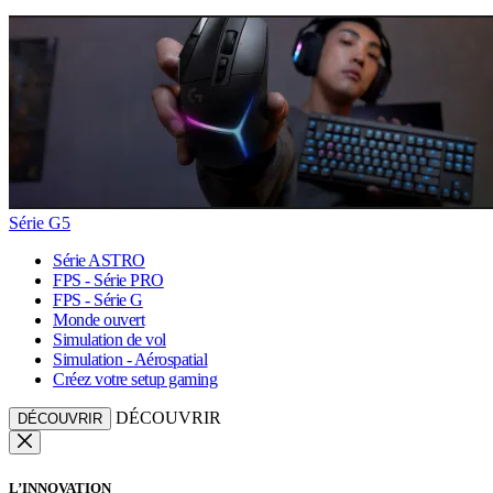
Série G5
Série ASTRO
FPS - Série PRO
FPS - Série G
Monde ouvert
Simulation de vol
Simulation - Aérospatial
Créez votre setup gaming
DÉCOUVRIR
DÉCOUVRIR
L’INNOVATION