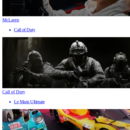
McLaren
Call of Duty
Call of Duty
Le Mans Ultimate