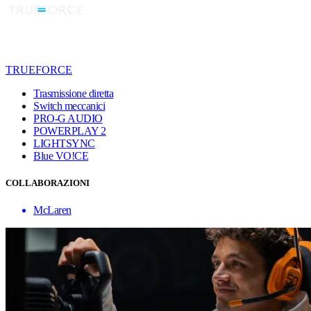
TRUEFORCE
Trasmissione diretta
Switch meccanici
PRO-G AUDIO
POWERPLAY 2
LIGHTSYNC
Blue VO!CE
COLLABORAZIONI
McLaren