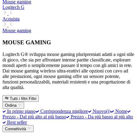
Mouse gaming
Logitech G
Acquista
Mouse gaming
MOUSE GAMING
Logitech G® sviluppa mouse gaming pluripremiati adatti a ogni stile
di gioco, che sia per affrontare intense partite classificate, esplorare
mondi aperti o semplicemente passare il tempo con gli amici in rete.
Dai mouse gaming wireless ultra-reattivi alle opzioni con cavo ad
alte prestazioni, ogni mouse gaming offre un sensore potente,
funzioni personalizzabili, materiali resistenti e una progettazione di
alta qualità.
Tutti i filtri
Filtri
Ordina
In primo piano
Corrispondenza migliore
Nuovo(i)
Nome
Prezzo - Dal più alto al più basso
Prezzo - Da più basso al più alto
Best seller
Connettività