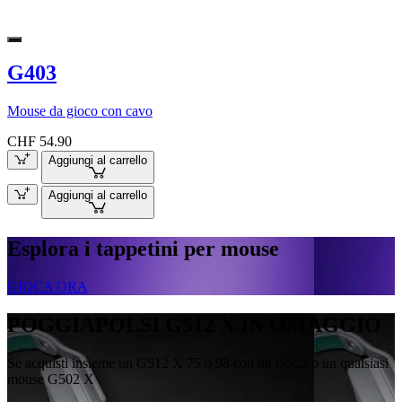
G403
Mouse da gioco con cavo
CHF 54.90
Aggiungi al carrello
Aggiungi al carrello
Esplora i tappetini per mouse
GIOCA ORA
POGGIAPOLSI G512 X IN OMAGGIO
Se acquisti insieme un G512 X 75 o 98 con un G522 o un qualsiasi
mouse G502 X