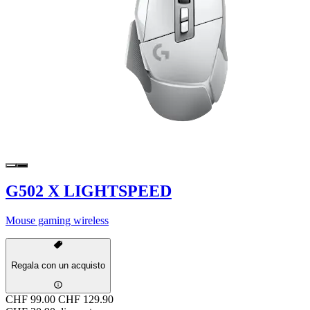
G502 X LIGHTSPEED
Mouse gaming wireless
Regala con un acquisto
CHF 99.00
CHF 129.90