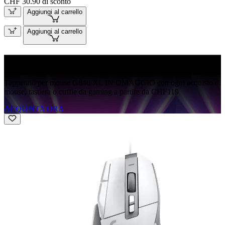
CHF 30.90 di sconto
Aggiungi al carrello
Aggiungi al carrello
G840 IN OMAGGIO
Tappetino per mouse G840 XL IN OMAGGIO con ogni acquisto di
mouse, tastiera o cuffie da gaming a partire da CHF119
ACQUISTA ORA