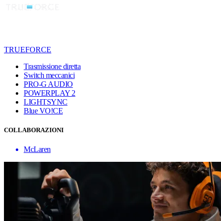
TRUEFORCE
Trasmissione diretta
Switch meccanici
PRO-G AUDIO
POWERPLAY 2
LIGHTSYNC
Blue VO!CE
COLLABORAZIONI
McLaren