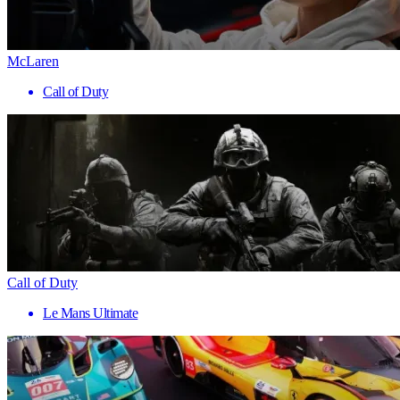
McLaren
Call of Duty
Call of Duty
Le Mans Ultimate