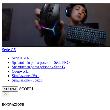
Serie G5
Serie ASTRO
Sparatutto in prima persona - Serie PRO
Sparatutto in prima persona - Serie G
Openworld
Simulazione - Volo
Simulazione - Spazio
SCOPRI
SCOPRI
INNOVAZIONE