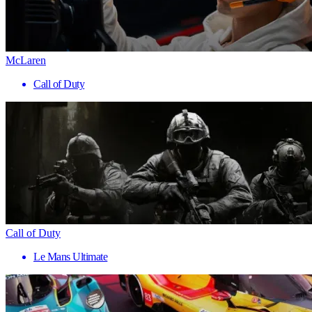
McLaren
Call of Duty
Call of Duty
Le Mans Ultimate