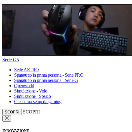
Serie G5
Serie ASTRO
Sparatutto in prima persona - Serie PRO
Sparatutto in prima persona - Serie G
Openworld
Simulazione - Volo
Simulazione - Spazio
Crea il tuo setup da gaming
SCOPRI
SCOPRI
INNOVAZIONE