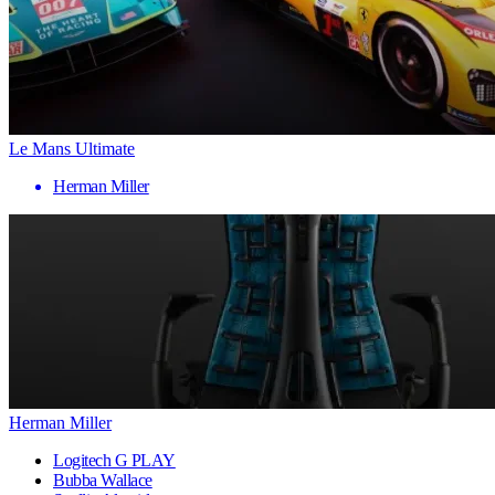
Le Mans Ultimate
Herman Miller
Herman Miller
Logitech G PLAY
Bubba Wallace