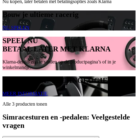
Nu kopen, later betalen met betalingsopties zoals Klarna
Bouw je ultieme racerig
NU SPELEN
SPEEL NU
BETAAL LATER MET KLARNA
Klarna-details zijn te vinden op de productpagina’s of in je
winkelmandje.
TRUEFORCE-TECHNOLOGIE
MEER INFORMATIE
Alle 3 producten tonen
Simracesturen en -pedalen: Veelgestelde
vragen