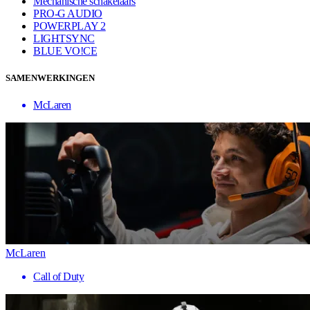
Mechanische schakelaars
PRO-G AUDIO
POWERPLAY 2
LIGHTSYNC
BLUE VO!CE
SAMENWERKINGEN
McLaren
McLaren
Call of Duty