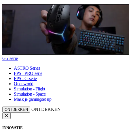
G5-serie
ASTRO Series
FPS - PRO-serie
FPS - G-serie
Openworld
Simulation - Flight
Simulation - Space
Maak je gamingset-up
ONTDEKKEN
ONTDEKKEN
INNOVATIE