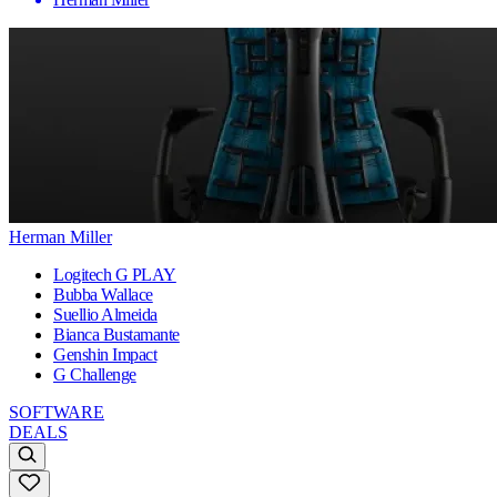
Herman Miller
Logitech G PLAY
Bubba Wallace
Suellio Almeida
Bianca Bustamante
Genshin Impact
G Challenge
SOFTWARE
DEALS