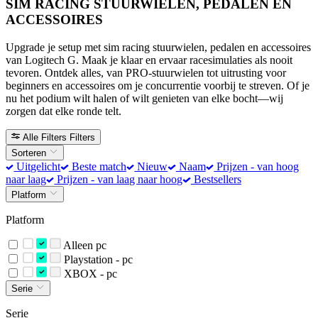
SIM RACING STUURWIELEN, PEDALEN EN
ACCESSOIRES
Upgrade je setup met sim racing stuurwielen, pedalen en accessoires
van Logitech G. Maak je klaar en ervaar racesimulaties als nooit
tevoren. Ontdek alles, van PRO-stuurwielen tot uitrusting voor
beginners en accessoires om je concurrentie voorbij te streven. Of je
nu het podium wilt halen of wilt genieten van elke bocht—wij
zorgen dat elke ronde telt.
Alle Filters
Filters
Sorteren
Uitgelicht
Beste match
Nieuw
Naam
Prijzen - van hoog
naar laag
Prijzen - van laag naar hoog
Bestsellers
Platform
Platform
Alleen pc
Playstation - pc
XBOX - pc
Serie
Serie