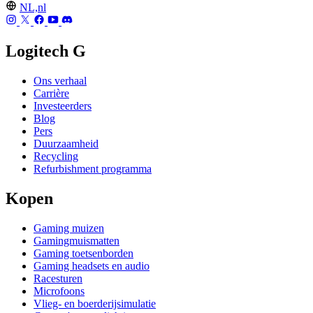
NL,nl
Logitech G
Ons verhaal
Carrière
Investeerders
Blog
Pers
Duurzaamheid
Recycling
Refurbishment programma
Kopen
Gaming muizen
Gamingmuismatten
Gaming toetsenborden
Gaming headsets en audio
Racesturen
Microfoons
Vlieg- en boerderijsimulatie