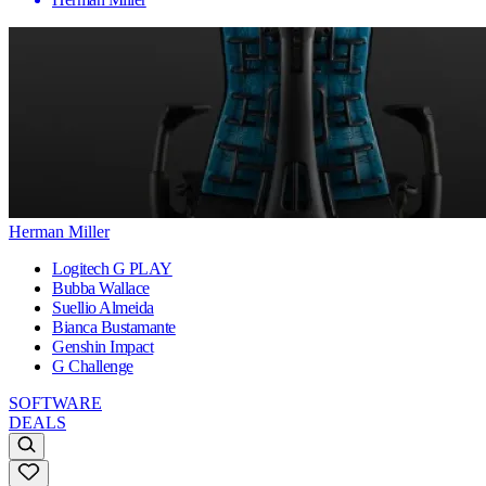
Herman Miller
Logitech G PLAY
Bubba Wallace
Suellio Almeida
Bianca Bustamante
Genshin Impact
G Challenge
SOFTWARE
DEALS