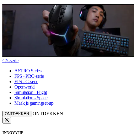
G5-serie
ASTRO Series
FPS - PRO-serie
FPS - G-serie
Openworld
Simulation - Flight
Simulation - Space
Maak je gamingset-up
ONTDEKKEN
ONTDEKKEN
INNOVATIE