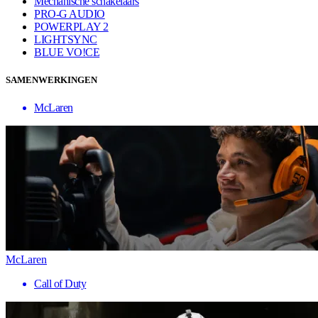
Mechanische schakelaars
PRO-G AUDIO
POWERPLAY 2
LIGHTSYNC
BLUE VO!CE
SAMENWERKINGEN
McLaren
McLaren
Call of Duty