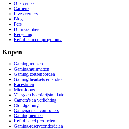
Ons verhaal
Carrière
Investeerders
Blog
Pers
Duurzaamheid
Recycling
Refurbishment programma
Kopen
Gaming muizen
Gamingmuismatten
Gaming toetsenborden
Gaming headsets en audio
Racesturen
Microfoons
Vlieg- en boerderijsimulatie
Camera's en verlichting
Cloudgaming
Gamepads en controllers
Gamingmeubels
Refurbished producten
Gaming-reserveonderdelen