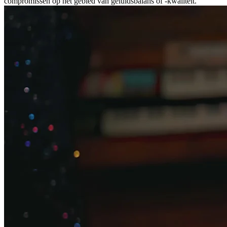
compromissen op het gebied van geluidsbalans of -kwaliteit.