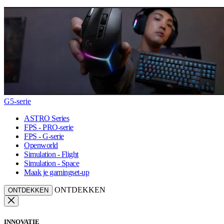
G5-serie
ASTRO Series
FPS - PRO-serie
FPS - G-serie
Openworld
Simulation - Flight
Simulation - Space
Maak je gamingset-up
ONTDEKKEN
ONTDEKKEN
INNOVATIE