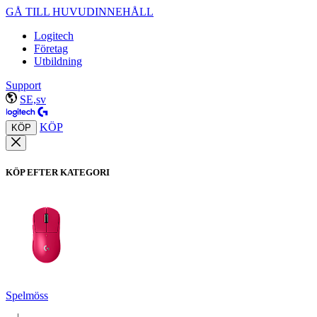
GÅ TILL HUVUDINNEHÅLL
Logitech
Företag
Utbildning
Support
SE,sv
KÖP
KÖP
KÖP EFTER KATEGORI
Spelmöss