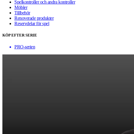
Spelkontroller och andra kontroller
Möbler
Tillbehör
Renoverade produkter
Reservdelar för spel
KÖP EFTER SERIE
PRO-serien