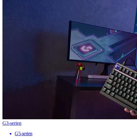
G3-serien
G5-serien