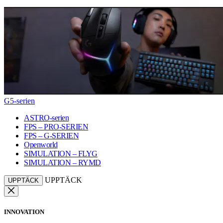
G5-serien
ASTRO-serien
FPS – PRO-SERIEN
FPS – G-SERIEN
Openworld
SIMULATION – FLYG
SIMULATION – RYMD
UPPTÄCK
UPPTÄCK
INNOVATION