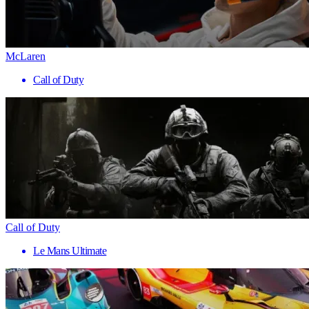
McLaren
Call of Duty
Call of Duty
Le Mans Ultimate