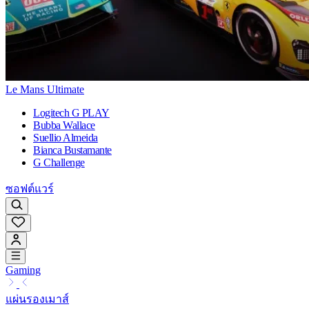
Le Mans Ultimate
Logitech G PLAY
Bubba Wallace
Suellio Almeida
Bianca Bustamante
G Challenge
ซอฟต์แวร์
Gaming
แผ่นรองเมาส์