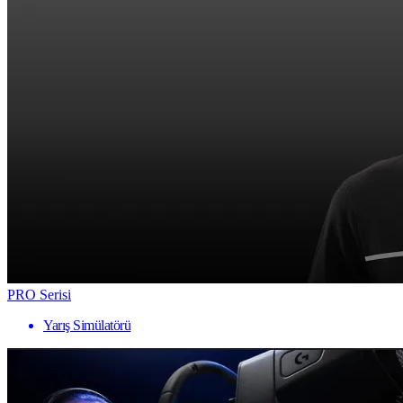
PRO Serisi
Yarış Simülatörü