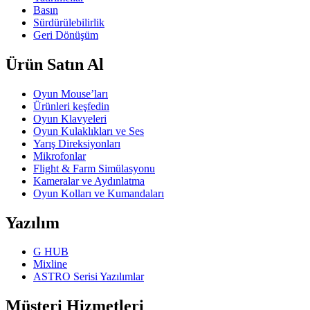
Basın
Sürdürülebilirlik
Geri Dönüşüm
Ürün Satın Al
Oyun Mouse’ları
Ürünleri keşfedin
Oyun Klavyeleri
Oyun Kulaklıkları ve Ses
Yarış Direksiyonları
Mikrofonlar
Flight & Farm Simülasyonu
Kameralar ve Aydınlatma
Oyun Kolları ve Kumandaları
Yazılım
G HUB
Mixline
ASTRO Serisi Yazılımlar
Müşteri Hizmetleri