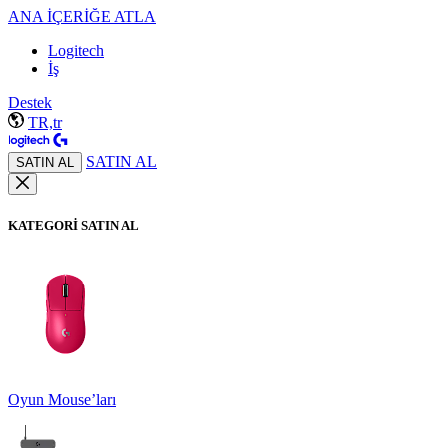
ANA İÇERİĞE ATLA
Logitech
İş
Destek
TR,tr
SATIN AL
SATIN AL
KATEGORİ SATIN AL
Oyun Mouse’ları