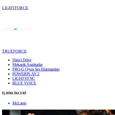
LIGHTFORCE
TRUEFORCE
Direct Drive
Mekanik Anahtarlar
PRO-G Oyun Ses Ekipmanları
POWERPLAY 2
LIGHTSYNC
BLUE VO!CE
İŞ BİRLİKLERİ
McLaren