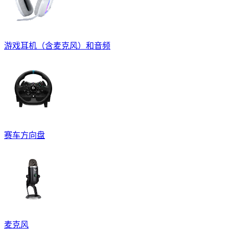
游戏耳机（含麦克风）和音频
赛车方向盘
麦克风