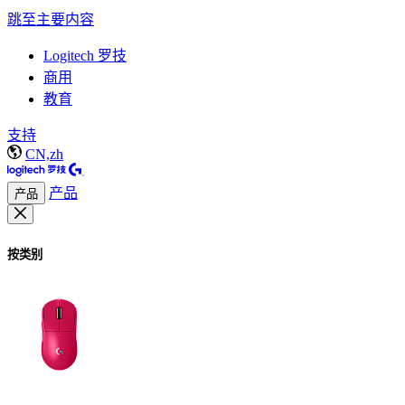
跳至主要内容
Logitech 罗技
商用
教育
支持
CN,zh
产品
产品
按类别