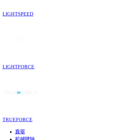
LIGHTSPEED
LIGHTFORCE
TRUEFORCE
直驱
机械键轴