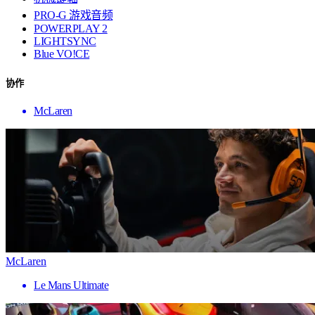
PRO-G 游戏音频
POWERPLAY 2
LIGHTSYNC
Blue VO!CE
协作
McLaren
McLaren
Le Mans Ultimate