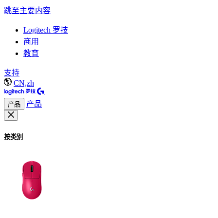
跳至主要内容
Logitech 罗技
商用
教育
支持
CN,zh
产品
产品
按类别