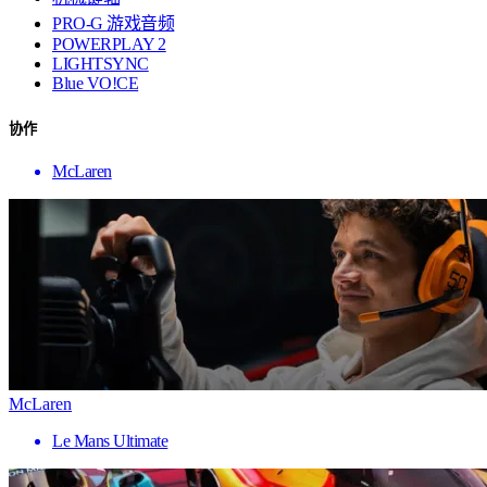
PRO-G 游戏音频
POWERPLAY 2
LIGHTSYNC
Blue VO!CE
协作
McLaren
McLaren
Le Mans Ultimate