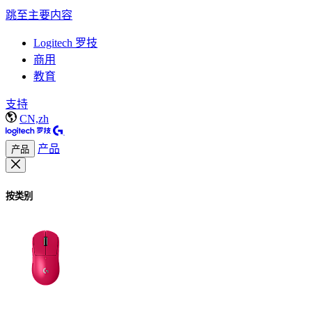
跳至主要内容
Logitech 罗技
商用
教育
支持
CN,zh
产品
产品
按类别