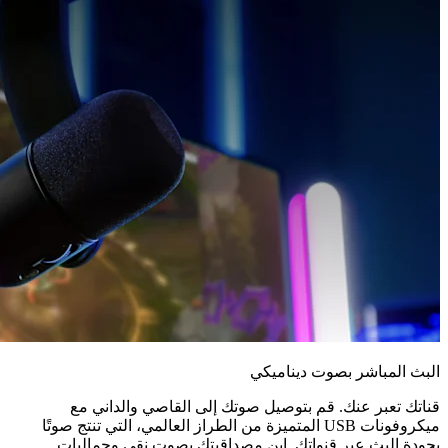
البث المباشر بصوت ديناميكي
قناتك تعبر عنك. قم بتوصيل صوتك إلى القاصي والداني مع
ميكروفونات USB المتميزة من الطراز العالمي، التي تنتج صوتًا
بجودة البث عبر قنواتك. ابنِ مصداقيتك بصوت نقي وجماليات