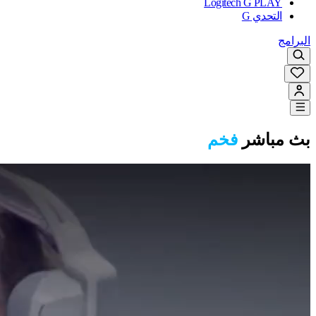
Logitech G PLAY
التحدي G
البرامج
بث مباشر
فخم