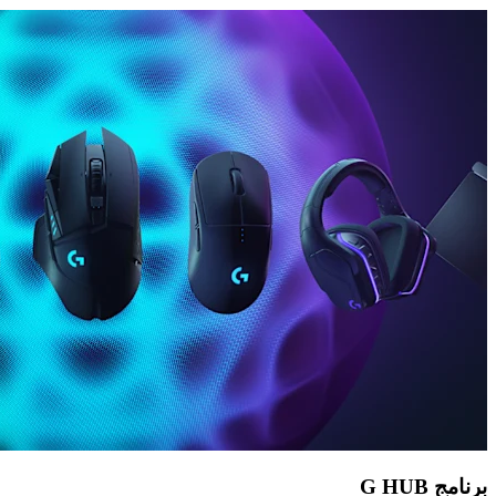
برنامج ‏G HUB‏