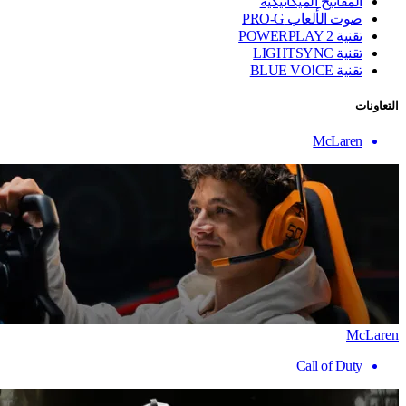
المفاتيح الميكانيكية
صوت الألعاب PRO-G
تقنية ‏POWERPLAY 2
تقنية LIGHTSYNC
تقنية BLUE VO!CE
التعاونات
McLaren
McLaren
Call of Duty