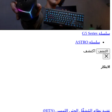
سلسلة G5 Series
سلسلة ASTRO
اكتشف
اكتشف
الابتكار
تقنية نظام المُشغِّل الحثي اللمسي (HITS)