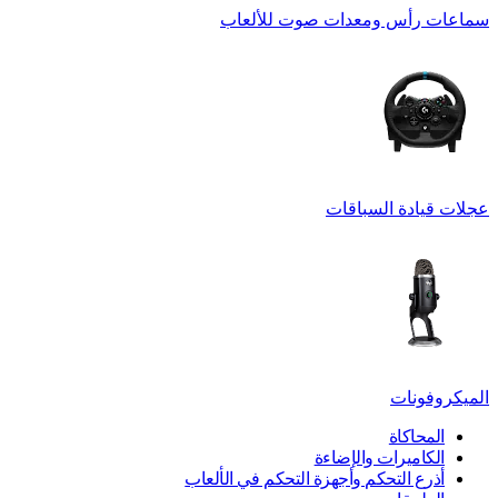
سماعات رأس ومعدات صوت للألعاب
عجلات قيادة السباقات
الميكروفونات
المحاكاة
الكاميرات والإضاءة
أذرع التحكم وأجهزة التحكم في الألعاب