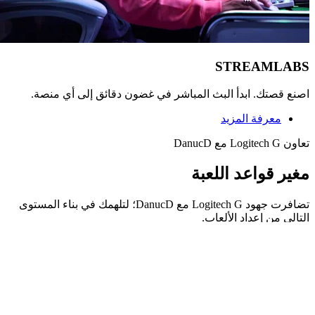
اصنع قصتك. ابدأ البث المباشر في غضون دقائق إلى أي منصة.
معرفة المزيد
تعاون ‏Logitech G مع DanucD‏
مغير قواعد اللعبة
تضافرت جهود Logitech G‏ مع DanucD‏؛ لتلهمك في بناء المستوى
التالي من إعداد الألعاب.
تعاون ‏Logitech G مع DanucD‏
مغير قواعد اللعبة
تضافرت جهود Logitech G‏ مع DanucD‏؛ لتلهمك في بناء المستوى