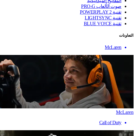
المفاتيح الميكانيكية
صوت الألعاب PRO-G
تقنية ‏POWERPLAY 2
تقنية LIGHTSYNC
تقنية BLUE VO!CE
التعاونات
McLaren
McLaren
Call of Duty