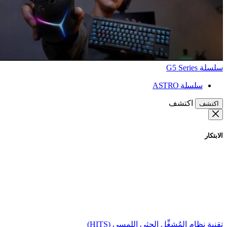
سلسلة G5 Series
سلسلة ASTRO
اكتشف
اكتشف
الابتكار
تقنية نظام المُشغِّل الحثي اللمسي (HITS)