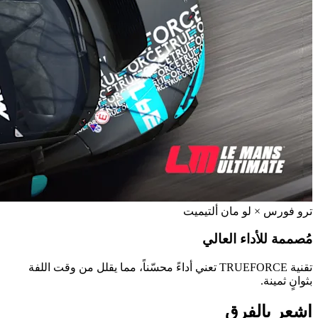
ترو فورس × لو مان ألتيميت
مُصممة للأداء العالي
تقنية TRUEFORCE تعني أداءً محسّناً، مما يقلل من وقت اللفة
بثوانٍ ثمينة.
اشعر بالفرق