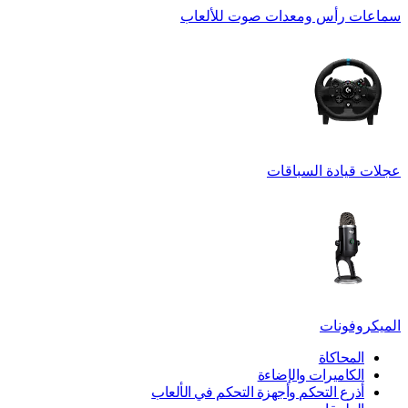
سماعات رأس ومعدات صوت للألعاب
عجلات قيادة السباقات
الميكروفونات
المحاكاة
الكاميرات والإضاءة
أذرع التحكم وأجهزة التحكم في الألعاب