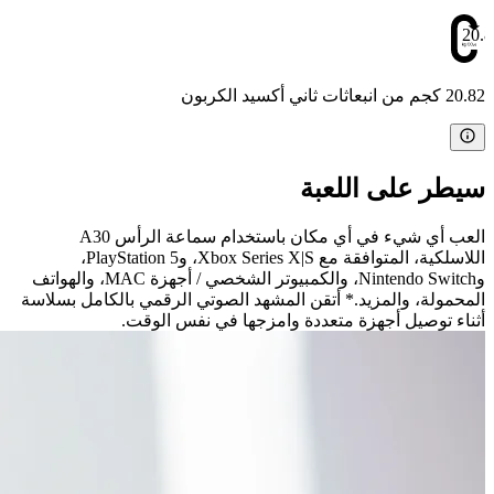
20.8
20.82 كجم من انبعاثات ثاني أكسيد الكربون
سيطر على اللعبة
العب أي شيء في أي مكان باستخدام سماعة الرأس A30
اللاسلكية، المتوافقة مع Xbox Series X|S، وPlayStation 5،
وNintendo Switch، والكمبيوتر الشخصي / أجهزة MAC، والهواتف
المحمولة، والمزيد.* أتقن المشهد الصوتي الرقمي بالكامل بسلاسة
أثناء توصيل أجهزة متعددة وامزجها في نفس الوقت.