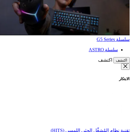
سلسلة G5 Series
سلسلة ASTRO
اكتشف
اكتشف
الابتكار
تقنية نظام المُشغِّل الحثي اللمسي (HITS)