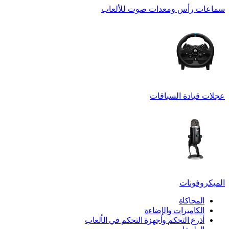
سماعات رأس ومعدات صوت للألعاب
عجلات قيادة السباقات
الميكروفونات
المحاكاة
الكاميرات والإضاءة
أذرع التحكم وأجهزة التحكم في الألعاب