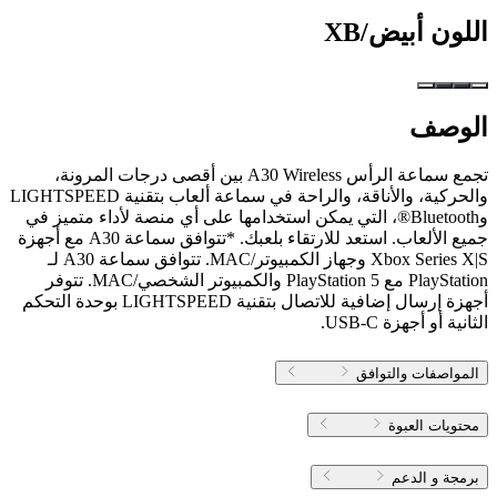
اللون
أبيض/XB
الوصف
تجمع سماعة الرأس A30 Wireless بين أقصى درجات المرونة،
والحركية، والأناقة، والراحة في سماعة ألعاب بتقنية LIGHTSPEED
وBluetooth®، التي يمكن استخدامها على أي منصة لأداء متميز في
جميع الألعاب. استعد للارتقاء بلعبك. *تتوافق سماعة A30 مع أجهزة
Xbox Series X|S وجهاز الكمبيوتر/MAC. تتوافق سماعة A30 لـ
PlayStation مع PlayStation 5 والكمبيوتر الشخصي/MAC. تتوفر
أجهزة إرسال إضافية للاتصال بتقنية LIGHTSPEED بوحدة التحكم
الثانية أو أجهزة USB-C.
المواصفات والتوافق
محتويات العبوة
برمجة و الدعم