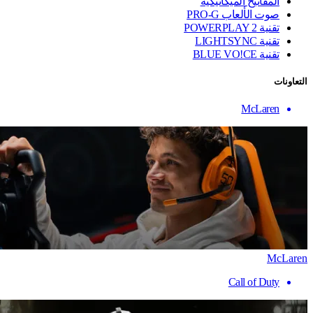
المفاتيح الميكانيكية
صوت الألعاب PRO-G
تقنية ‏POWERPLAY 2
تقنية LIGHTSYNC
تقنية BLUE VO!CE
التعاونات
McLaren
McLaren
Call of Duty