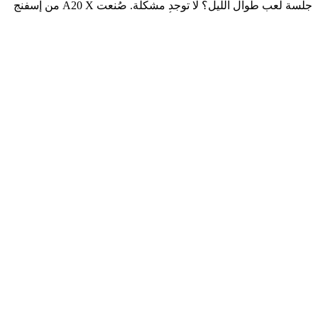
جلسة لعب طوال الليل؟ لا توجد مشكلة. صُنعت A20 X من إسفنج
ميموري فوم مخملي وعصابة رأس معلقة وتصميم خفيف الوزن
للغاية (أقل من 300 جرام)، مما يمنحك إحساسًا بالكاد موجودًا حتى
تتمكن من التركيز على اللعبة بدلاً من معداتك.
ميكروفون 48 كيلو هرتز كامل النطاق الترددي
صوت مثل صوت المحترفين مع ميكروفون ذراع الرافعة عالي الدقة
48 كيلو هرتز بجودة البث عالية التردد 48 كيلو هرتز. يذكرك مؤشر
LED الخفي الموجود داخل الميكروفون عندما تكون صامتًا حتى لا
تتساءل الدردشة إذا كنت قد كتمت صوتك.