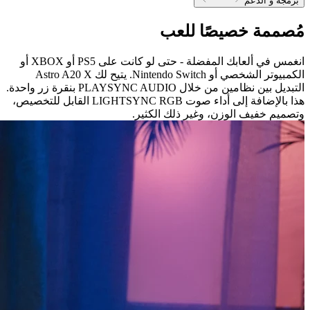
برمجة و الدعم
مُصممة خصيصًا للعب
انغمس في ألعابك المفضلة - حتى لو كانت على PS5 أو XBOX أو
الكمبيوتر الشخصي أو Nintendo Switch. يتيح لك Astro A20 X
التبديل بين نظامين من خلال PLAYSYNC AUDIO بنقرة زر واحدة.
هذا بالإضافة إلى أداء صوت LIGHTSYNC RGB القابل للتخصيص،
وتصميم خفيف الوزن، وغير ذلك الكثير.