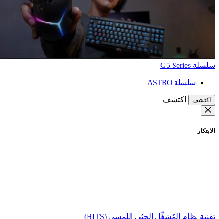
سلسلة G5 Series
سلسلة ASTRO
اكتشف
اكتشف
الابتكار
تقنية نظام المُشغِّل الحثي اللمسي (HITS)