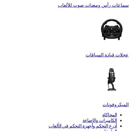
سماعات رأس ومعدات صوت للألعاب
عجلات قيادة السباقات
الميكروفونات
المحاكاة
الكاميرات والإضاءة
أذرع التحكم وأجهزة التحكم في الألعاب