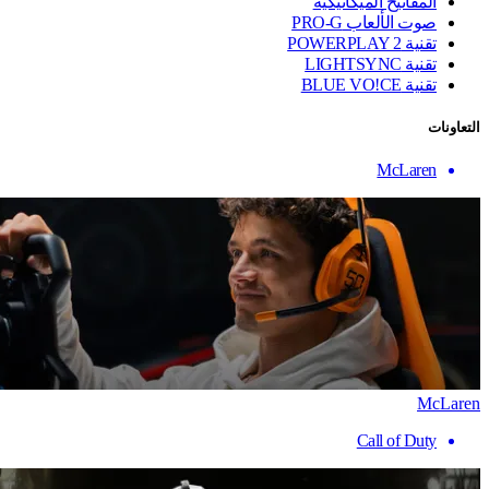
المفاتيح الميكانيكية
صوت الألعاب PRO-G
تقنية ‏POWERPLAY 2
تقنية LIGHTSYNC
تقنية BLUE VO!CE
التعاونات
McLaren
McLaren
Call of Duty