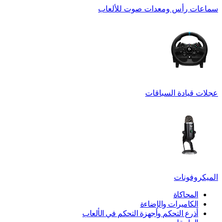
سماعات رأس ومعدات صوت للألعاب
عجلات قيادة السباقات
الميكروفونات
المحاكاة
الكاميرات والإضاءة
أذرع التحكم وأجهزة التحكم في الألعاب