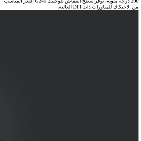
200 درجة مئوية، يوفر سطح القماش للوجيتك G240 القدر المناسب
من الاحتكاك للمناورات ذات DPI العالية.