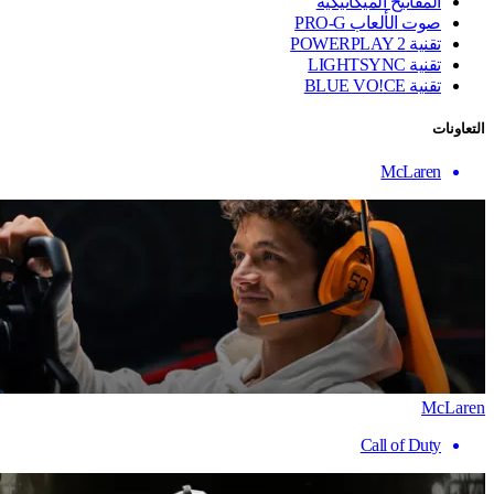
المفاتيح الميكانيكية
صوت الألعاب PRO-G
تقنية ‏POWERPLAY 2
تقنية LIGHTSYNC
تقنية BLUE VO!CE
التعاونات
McLaren
McLaren
Call of Duty