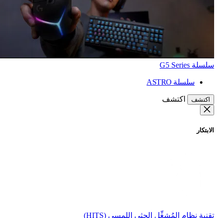
سلسلة G5 Series
سلسلة ASTRO
اكتشف
اكتشف
الابتكار
تقنية نظام المُشغِّل الحثي اللمسي (HITS)