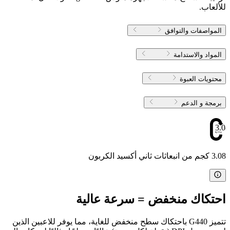
للألعاب.
المواصفات والتوافق
المواد والاستدامة
محتويات العبوة
برمجة و الدعم
3.08
3.08 كجم من انبعاثات ثاني أكسيد الكربون
احتكاك منخفض = سرعة عالية
تتميز G440 باحتكاك سطح منخفض للغاية، مما يوفر للاعبين الذين