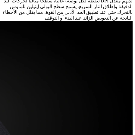
لديهم معدل DPI (نقطة لكل بوصة) عاليًا، سطحًا مثاليًا لحركات اليد
الدقيقة وإطلاق النار السريع. يسمح سطح البولي إيثيلين للماوس
بالتحرك حتى عند تطبيق الحد الأدنى من القوة، مما يقلل من الأخطاء
الناتجة عن التعويض الزائد عند البدء أو التوقف.