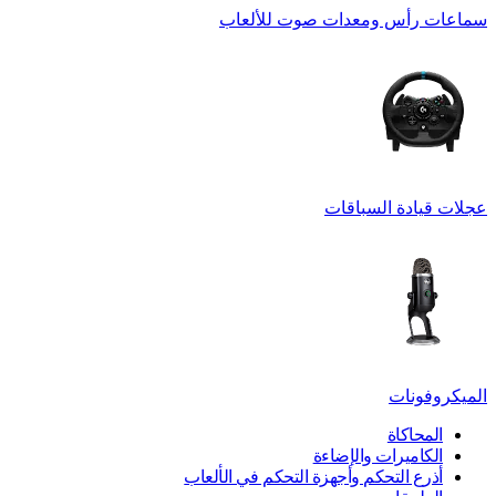
سماعات رأس ومعدات صوت للألعاب
عجلات قيادة السباقات
الميكروفونات
المحاكاة
الكاميرات والإضاءة
أذرع التحكم وأجهزة التحكم في الألعاب