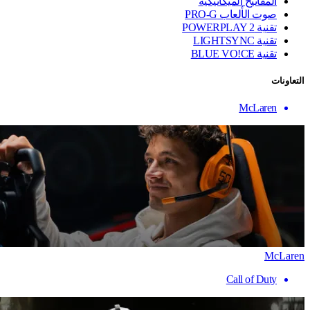
المفاتيح الميكانيكية
صوت الألعاب PRO-G
تقنية ‏POWERPLAY 2
تقنية LIGHTSYNC
تقنية BLUE VO!CE
التعاونات
McLaren
McLaren
Call of Duty