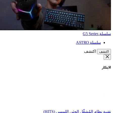
سلسلة G5 Series
سلسلة ASTRO
اكتشف
اكتشف
الابتكار
تقنية نظام المُشغِّل الحثي اللمسي (HITS)