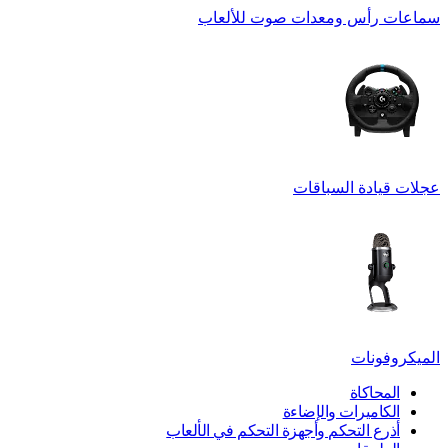
سماعات رأس ومعدات صوت للألعاب
عجلات قيادة السباقات
الميكروفونات
المحاكاة
الكاميرات والإضاءة
أذرع التحكم وأجهزة التحكم في الألعاب