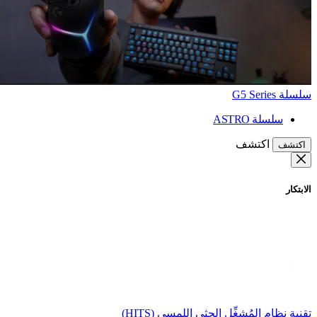
سلسلة G5 Series
سلسلة ASTRO
اكتشف
اكتشف
الابتكار
تقنية نظام المُشغِّل الحثي اللمسي (HITS)