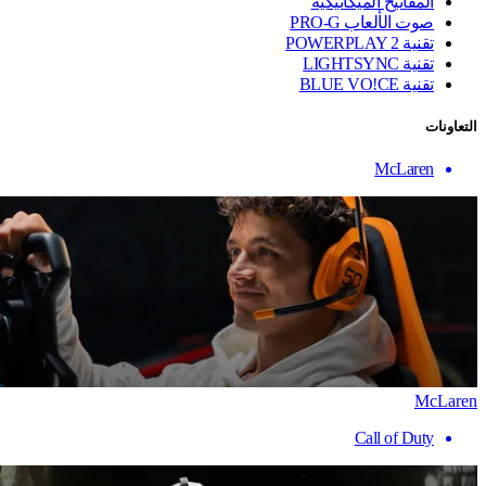
المفاتيح الميكانيكية
صوت الألعاب PRO-G
تقنية ‏POWERPLAY 2
تقنية LIGHTSYNC
تقنية BLUE VO!CE
التعاونات
McLaren
McLaren
Call of Duty