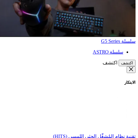
سلسلة G5 Series
سلسلة ASTRO
اكتشف
اكتشف
الابتكار
تقنية نظام المُشغِّل الحثي اللمسي (HITS)