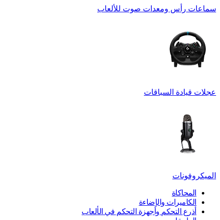
سماعات رأس ومعدات صوت للألعاب
عجلات قيادة السباقات
الميكروفونات
المحاكاة
الكاميرات والإضاءة
أذرع التحكم وأجهزة التحكم في الألعاب