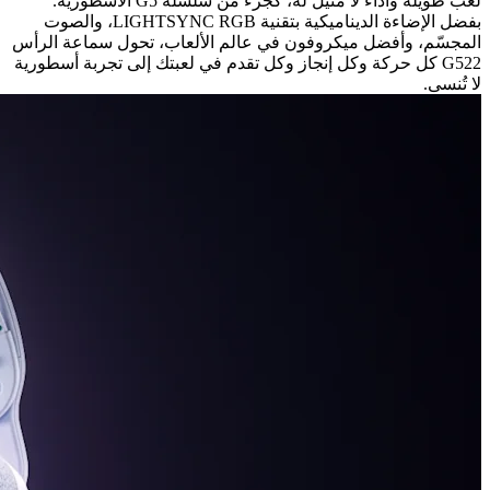
لعب طويلة وأداء لا مثيل له، كجزء من سلسلة G5 الأسطورية.
بفضل الإضاءة الديناميكية بتقنية LIGHTSYNC RGB، والصوت
المجسّم، وأفضل ميكروفون في عالم الألعاب، تحول سماعة الرأس
G522 كل حركة وكل إنجاز وكل تقدم في لعبتك إلى تجربة أسطورية
لا تُنسى.