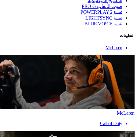
المفاتيح الميكانيكية
صوت الألعاب PRO-G
تقنية ‏POWERPLAY 2
تقنية LIGHTSYNC
تقنية BLUE VO!CE
التعاونات
McLaren
McLaren
Call of Duty