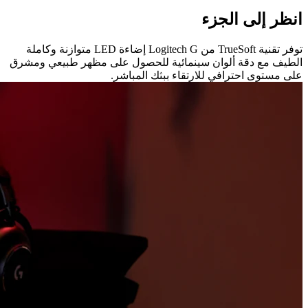
انظر إلى الجزء
توفر تقنية TrueSoft من Logitech G إضاءة LED متوازنة وكاملة
الطيف مع دقة ألوان سينمائية للحصول على مظهر طبيعي ومشرق
على مستوى احترافي للارتقاء ببثك المباشر.