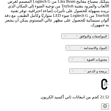
يمكنك مصباح مفاتيح Litra Beam من Logitech G المصمم لغرض
الألعاب والمزود بتقنية TruSoft من توجيه الضوء إلى المكان الذي
تريده بسهولة للحصول على تأثيرات إضاءة احترافية. توفر تقنية
TrueSoft من Logitech G ضوء LED متوازنًا وكامل الطيف، مع دقة
ألوان سينمائية للحصول على مظهر عالي المستوى يمكن أن يشعر
به جمهورك.
المواصفات والتوافق
المواد والاستدامة
محتويات العبوة
برمجة و الدعم
21.5
21.52 كجم من انبعاثات ثاني أكسيد الكربون