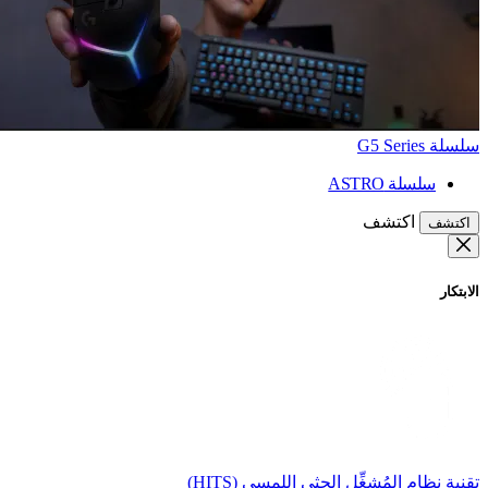
سلسلة G5 Series
سلسلة ASTRO
اكتشف
اكتشف
الابتكار
تقنية نظام المُشغِّل الحثي اللمسي (HITS)