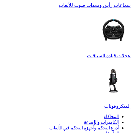
سماعات رأس ومعدات صوت للألعاب
عجلات قيادة السباقات
الميكروفونات
المحاكاة
الكاميرات والإضاءة
أذرع التحكم وأجهزة التحكم في الألعاب