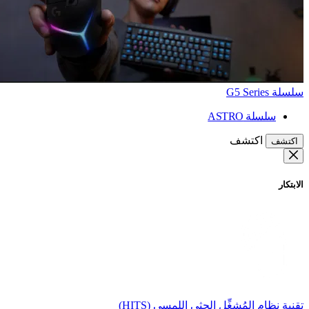
سلسلة G5 Series
سلسلة ASTRO
اكتشف
اكتشف
الابتكار
تقنية نظام المُشغِّل الحثي اللمسي (HITS)