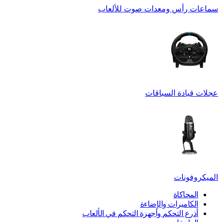
سماعات رأس ومعدات صوت للألعاب
عجلات قيادة السباقات
الميكروفونات
المحاكاة
الكاميرات والإضاءة
أذرع التحكم وأجهزة التحكم في الألعاب