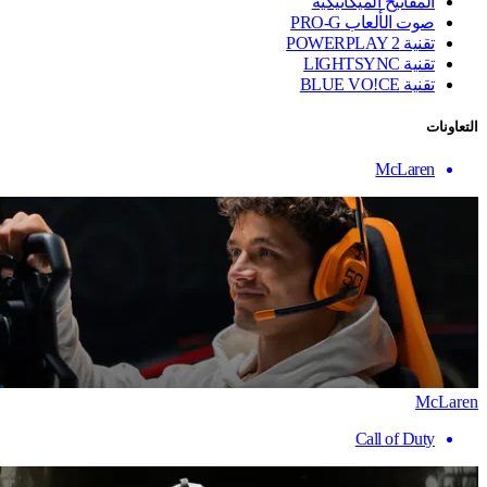
المفاتيح الميكانيكية
صوت الألعاب PRO-G
تقنية ‏POWERPLAY 2
تقنية LIGHTSYNC
تقنية BLUE VO!CE
التعاونات
McLaren
McLaren
Call of Duty