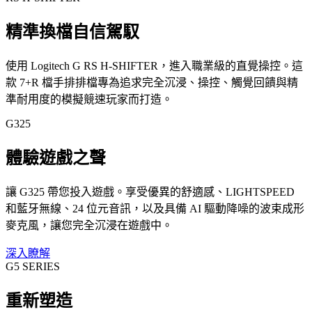
精準換檔自信駕馭
使用 Logitech G RS H-SHIFTER，進入職業級的直覺操控。這
款 7+R 檔手排排檔專為追求完全沉浸、操控、觸覺回饋與精
準耐用度的模擬競速玩家而打造。
G325
體驗遊戲之聲
讓 G325 帶您投入遊戲。享受優異的舒適感、LIGHTSPEED
和藍牙無線、24 位元音訊，以及具備 AI 驅動降噪的波束成形
麥克風，讓您完全沉浸在遊戲中。
深入瞭解
G5 SERIES
重新塑造