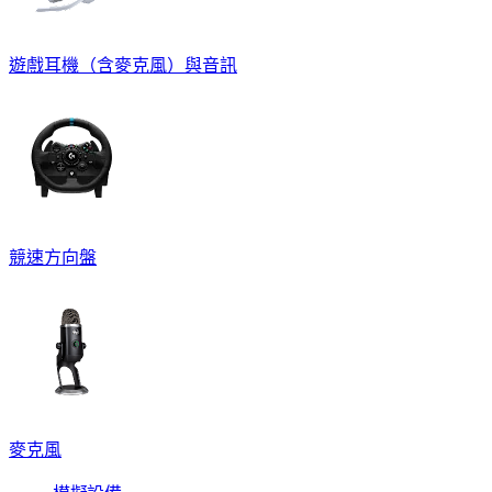
遊戲耳機（含麥克風）與音訊
競速方向盤
麥克風