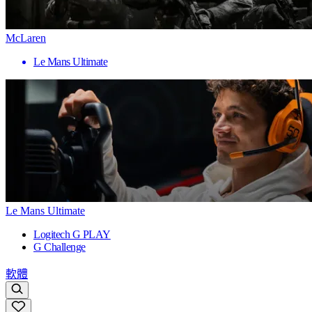
McLaren
Le Mans Ultimate
Le Mans Ultimate
Logitech G PLAY
G Challenge
軟體