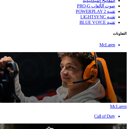
المفاتيح الميكانيكية
صوت الألعاب PRO-G
تقنية ‏POWERPLAY 2
تقنية LIGHTSYNC
تقنية BLUE VO!CE
التعاونات
McLaren
McLaren
Call of Duty