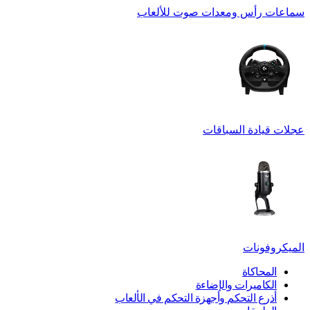
سماعات رأس ومعدات صوت للألعاب
عجلات قيادة السباقات
الميكروفونات
المحاكاة
الكاميرات والإضاءة
أذرع التحكم وأجهزة التحكم في الألعاب