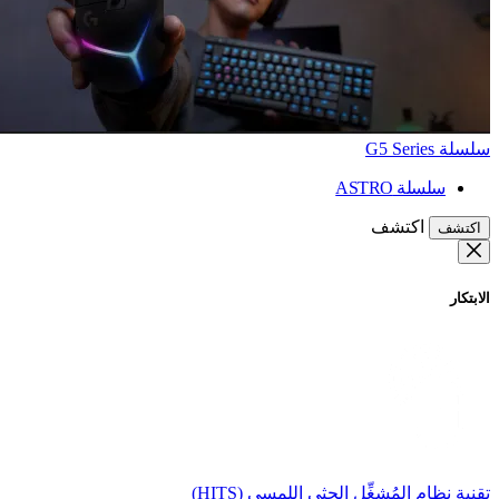
سلسلة G5 Series
سلسلة ASTRO
اكتشف
اكتشف
الابتكار
تقنية نظام المُشغِّل الحثي اللمسي (HITS)