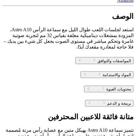
Amazon
الوصف
استعد لجلسات اللعب طوال الليل مع سماعة الرأس Astro A10،
المزودة بمشغلات ديناميكية مغلقة بقياس 32 مم لتجربة صوتية
غامرة وتحكم مباشر في مستوى الصوت يجعل كل شيء بين يديك –
فلا حاجة لمغادرة مقعدك أبدًا.
المواصفات والتوافق
المواد والاستدامة
محتويات العبوة
برمجة و الدعم
متانة فائقة للاعبين المحترفين
تتميز سماعة ‎Astro A10 بهيكل متين مع عصابة رأس مرنة مُصممة
لتحمل أي شيء تضعه على سماعة الرأس - أو أي شيء تضع