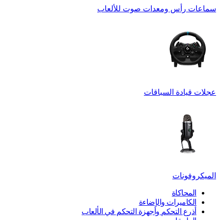
سماعات رأس ومعدات صوت للألعاب
عجلات قيادة السباقات
الميكروفونات
المحاكاة
الكاميرات والإضاءة
أذرع التحكم وأجهزة التحكم في الألعاب