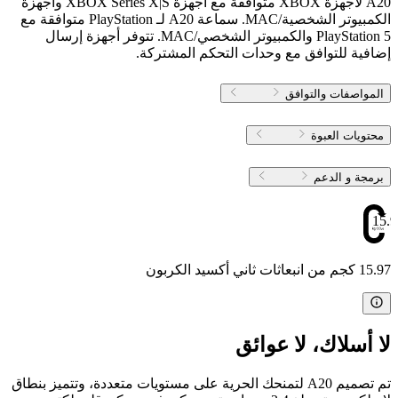
A20 لأجهزة XBOX متوافقة مع أجهزة XBOX Series X|S وأجهزة
الكمبيوتر الشخصية/MAC. سماعة A20 لـ PlayStation متوافقة مع
PlayStation 5 والكمبيوتر الشخصي/MAC. تتوفر أجهزة إرسال
إضافية للتوافق مع وحدات التحكم المشتركة.
المواصفات والتوافق
محتويات العبوة
برمجة و الدعم
15.9
15.97 كجم من انبعاثات ثاني أكسيد الكربون
لا أسلاك، لا عوائق
تم تصميم A20 لتمنحك الحرية على مستويات متعددة، وتتميز بنطاق