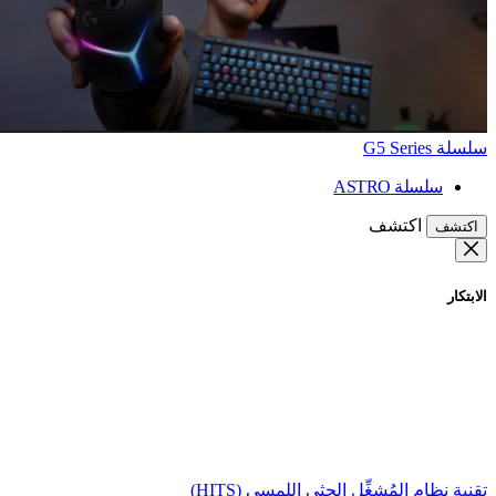
سلسلة G5 Series
سلسلة ASTRO
اكتشف
اكتشف
الابتكار
تقنية نظام المُشغِّل الحثي اللمسي (HITS)