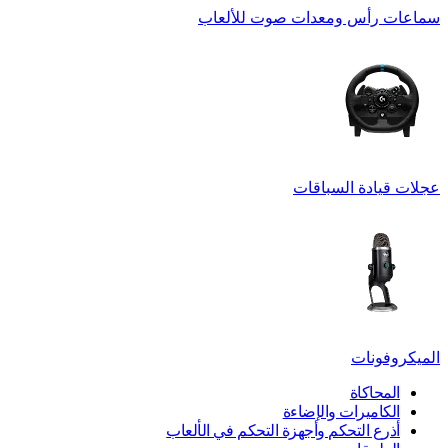
سماعات رأس ومعدات صوت للألعاب
عجلات قيادة السباقات
الميكروفونات
المحاكاة
الكاميرات والإضاءة
أذرع التحكم وأجهزة التحكم في الألعاب