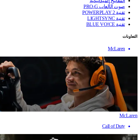
المفاتيح الميكانيكية
صوت الألعاب PRO-G
تقنية ‏POWERPLAY 2
تقنية LIGHTSYNC
تقنية BLUE VO!CE
التعاونات
McLaren
McLaren
Call of Duty