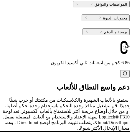
المواصفات والتوافق
محتويات العبوة
برمجة و الدعم
6.86
6.86 كجم من انبعاثات ثاني أكسيد الكربون
دعم واسع النطاق للألعاب
استمتع بالألعاب الشهيرة والكلاسيكيات من مكتبتك أو جرب شيئًا
جديدًا. قم بتشغيل منافذ وحدة التحكم باستخدام وحدة تحكم أصلية،
أو من خلال أوضاع مريحة أكثر للاستمتاع بألعاب الكمبيوتر. تعد لوحة
Logitech® F310 سهلة الإعداد والاستخدام مع ألعابك المفضلة بفضل
XInput/DirectInput. يتطلب تثبيت البرنامج لوضع DirectInput - وهما
معيارا الإدخال الأكثر شيوعًا.