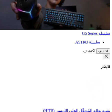
سلسلة G5 Series
سلسلة ASTRO
اكتشف
اكتشف
الابتكار
تقنية نظام المُشغِّل الحثي اللمسي (HITS)